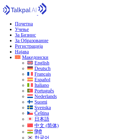
Почетна
Учење
За Бизнис
За Образование
Регистрација
Најава
Македонски
English
Deutsch
Français
Español
Italiano
Português
Nederlands
Suomi
Svenska
Čeština
日本語
中文 (简体)
हिंदी
한국어