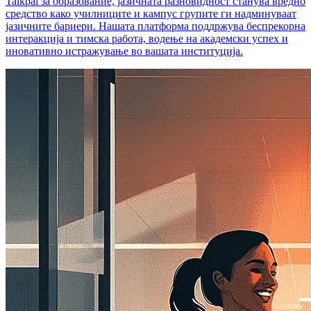
Talkpal за образование, јазичната разновидност станува вредно
средство како училниците и кампус групите ги надминуваат
јазичните бариери. Нашата платформа поддржува беспрекорна
интеракција и тимска работа, водење на академски успех и
иновативно истражување во вашата институција.