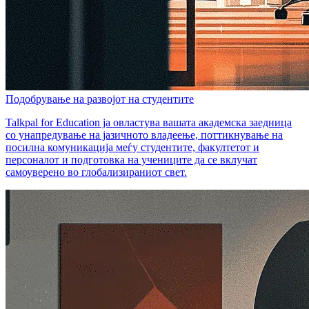
Подобрување на развојот на студентите
Talkpal for Education ја овластува вашата академска заедница
со унапредување на јазичното владеење, поттикнување на
посилна комуникација меѓу студентите, факултетот и
персоналот и подготовка на учениците да се вклучат
самоуверено во глобализираниот свет.