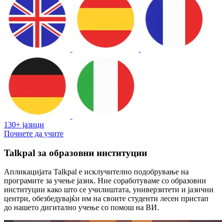
130+ јазици
Почнете да учите
Talkpal за образовни институции
Апликацијата Talkpal е исклучително подобрување на
програмите за учење јазик. Ние соработуваме со образовни
институции како што се училиштата, универзитети и јазични
центри, обезбедувајќи им на своите студенти лесен пристап
до нашето дигитално учење со помош на ВИ.