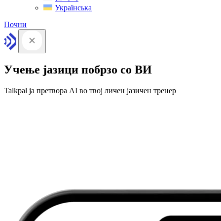
Українська
Почни
Учење јазици побрзо со ВИ
Talkpal ја претвора AI во твој личен јазичен тренер