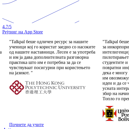
4.7
/5
Рејтинг на App Store
"Talkpal беше одговорот на нашата потреба
"Баравме ала
е
за инкорпорирање на вештачка
природна и а
а
интелигенција во нашите курсеви. По
Се свртевме 
пилотирањето и со наставниците и со
како средств
студентите и добивањето на нивните
јазик: во 20
повратни информации, можеме да кажеме
јазичен прое
дека е многу прилагоден за корисниците;
интегриран со
им овозможува да ги прошират своите
комбинирање 
идеи и да се чувствуваат опуштено при
наставници с
усната интеракција. Исто така, нуди богат
покажа како 
збир на начини за вежбање на јазикот.
Топло го препорачуваме. "
Почнете да учите