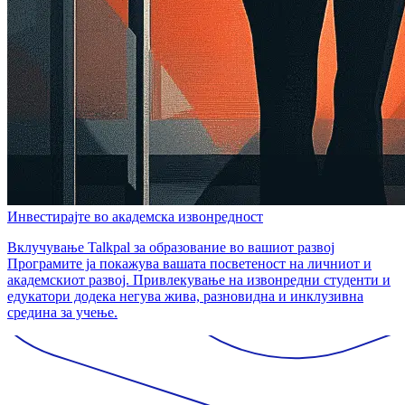
Инвестирајте во академска извонредност
Вклучување Talkpal за образование во вашиот развој
Програмите ја покажува вашата посветеност на личниот и
академскиот развој. Привлекување на извонредни студенти и
едукатори додека негува жива, разновидна и инклузивна
средина за учење.