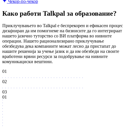
Чекор-по-чекор
Како работи Talkpal за образование?
Приклучувањето во Talkpal е беспрекорен и ефикасен процес
дизајниран да им помогнеме на бизнисите да го интегрираат
нашето јазично туторство со ВИ платформа во нивните
операции. Нашето рационализирано приклучување
обезбедува дека компаниите можат лесно да пристапат до
нашите решенија за учење јазик и да им обезбеди на своите
вработени врвни ресурси за подобрување на нивните
комуникациски вештини.
01
02
03
01