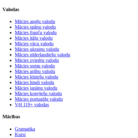
Valodas
Mācies angļu valodu
Mācies spāņu valodu
Mācies franču valodu
Mācies itāļu valodu
Mācies vācu valodu
Mācies ukraiņu valodu
Mācies nīderlandiešu valodu
Mācies zviedru valodu
Mācies somu valodu
Mācies arābu valodu
Mācies ķīniešu valodu
Mācies hindi valodu
Mācies japāņu valodu
Mācies korejiešu valodu
Mācies portugāļu valodu
Vēl 119+ valodas
Mācības
Gramatika
Kursi