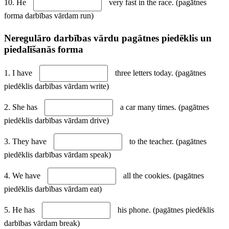
10. He
very fast in the race. (pagātnes
forma darbības vārdam run)
Neregulāro darbības vārdu pagātnes piedēklis un
piedalīšanās forma
1. I have
three letters today. (pagātnes
piedēklis darbības vārdam write)
2. She has
a car many times. (pagātnes
piedēklis darbības vārdam drive)
3. They have
to the teacher. (pagātnes
piedēklis darbības vārdam speak)
4. We have
all the cookies. (pagātnes
piedēklis darbības vārdam eat)
5. He has
his phone. (pagātnes piedēklis
darbības vārdam break)