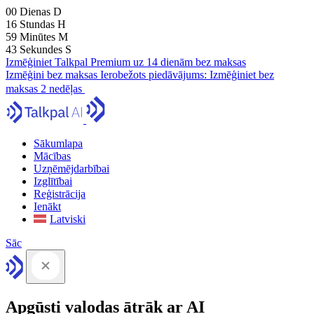
00
Dienas
D
16
Stundas
H
59
Minūtes
M
41
Sekundes
S
Izmēģiniet Talkpal Premium uz 14 dienām bez maksas
Izmēģini bez maksas
Ierobežots piedāvājums:
Izmēģiniet bez
maksas 2 nedēļas
Sākumlapa
Mācības
Uzņēmējdarbībai
Izglītībai
Reģistrācija
Ienākt
Latviski
Sāc
Apgūsti valodas ātrāk ar AI