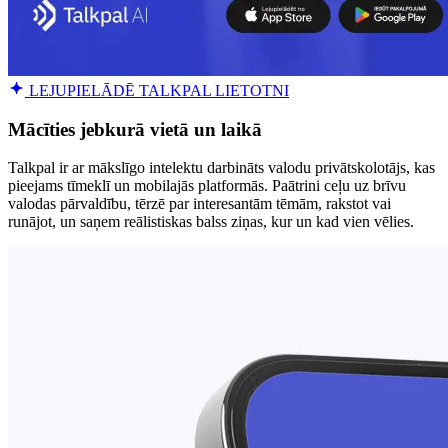
LEJUPIELĀDĒ TALKPAL LIETOTNI
Mācīties jebkurā vietā un laikā
Talkpal ir ar mākslīgo intelektu darbināts valodu privātskolotājs, kas
pieejams tīmeklī un mobilajās platformās. Paātrini ceļu uz brīvu
valodas pārvaldību, tērzē par interesantām tēmām, rakstot vai
runājot, un saņem reālistiskas balss ziņas, kur un kad vien vēlies.