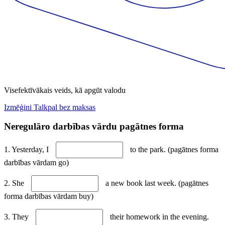
Visefektīvākais veids, kā apgūt valodu
Izmēģini Talkpal bez maksas
Neregulāro darbības vārdu pagātnes forma
1. Yesterday, I
to the park. (pagātnes forma
darbības vārdam go)
2. She
a new book last week. (pagātnes
forma darbības vārdam buy)
3. They
their homework in the evening.