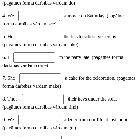
(pagātnes forma darbības vārdam do)
4. We
a movie on Saturday. (pagātnes
forma darbības vārdam see)
5. He
the bus to school yesterday.
(pagātnes forma darbības vārdam take)
6. I
to the party late. (pagātnes forma
darbības vārdam come)
7. She
a cake for the celebration. (pagātnes
forma darbības vārdam make)
8. They
their keys under the sofa.
(pagātnes forma darbības vārdam find)
9. We
a letter from our friend last month.
(pagātnes forma darbības vārdam get)