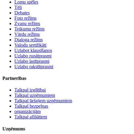
Lomu spēles
Tēli
Debates
Foto režīms
Zvanu režīms
Teikumu režīms
Vārdu režīms
Dialoga režīms
Valodu sertifikāti
Uzlabot klausīšanos
Uzlabo runātprasmi
Uzlabo lasītprasmi
Uzlabo rakstītprasmi
Partnerības
Talkpal izglītībai
Talkpal uzņēmumiem
Talkpal lielajiem uzņēmumiem
Talkpal bezpeļņas
organizācijām
Talkpal afiliātiem
Uzņēmums