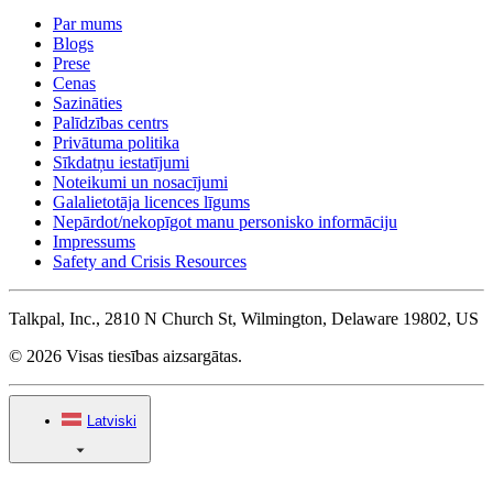
Par mums
Blogs
Prese
Cenas
Sazināties
Palīdzības centrs
Privātuma politika
Sīkdatņu iestatījumi
Noteikumi un nosacījumi
Galalietotāja licences līgums
Nepārdot/nekopīgot manu personisko informāciju
Impressums
Safety and Crisis Resources
Talkpal, Inc., 2810 N Church St, Wilmington, Delaware 19802, US
© 2026 Visas tiesības aizsargātas.
Latviski