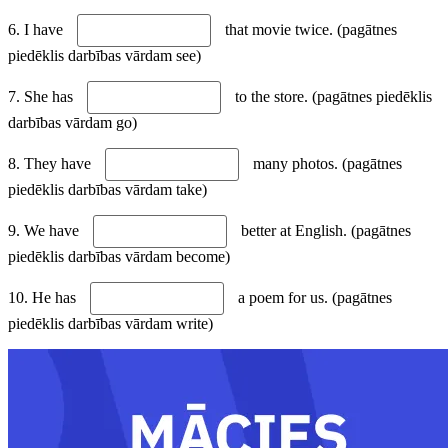
6. I have
that movie twice. (pagātnes
piedēklis darbības vārdam see)
7. She has
to the store. (pagātnes piedēklis
darbības vārdam go)
8. They have
many photos. (pagātnes
piedēklis darbības vārdam take)
9. We have
better at English. (pagātnes
piedēklis darbības vārdam become)
10. He has
a poem for us. (pagātnes
piedēklis darbības vārdam write)