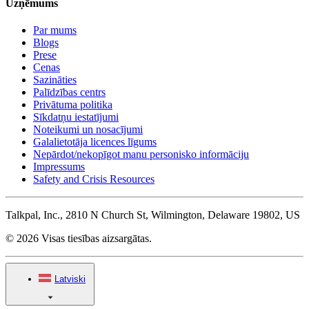
Uzņēmums
Par mums
Blogs
Prese
Cenas
Sazināties
Palīdzības centrs
Privātuma politika
Sīkdatņu iestatījumi
Noteikumi un nosacījumi
Galalietotāja licences līgums
Nepārdot/nekopīgot manu personisko informāciju
Impressums
Safety and Crisis Resources
Talkpal, Inc., 2810 N Church St, Wilmington, Delaware 19802, US
© 2026 Visas tiesības aizsargātas.
Latviski