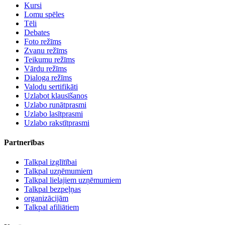
Kursi
Lomu spēles
Tēli
Debates
Foto režīms
Zvanu režīms
Teikumu režīms
Vārdu režīms
Dialoga režīms
Valodu sertifikāti
Uzlabot klausīšanos
Uzlabo runātprasmi
Uzlabo lasītprasmi
Uzlabo rakstītprasmi
Partnerības
Talkpal izglītībai
Talkpal uzņēmumiem
Talkpal lielajiem uzņēmumiem
Talkpal bezpeļņas
organizācijām
Talkpal afiliātiem