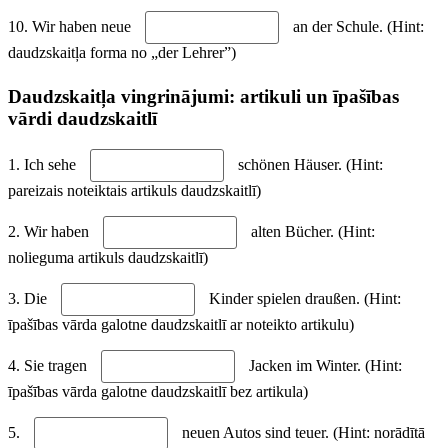
10. Wir haben neue
an der Schule. (Hint:
daudzskaitļa forma no „der Lehrer”)
Daudzskaitļa vingrinājumi: artikuli un īpašības
vārdi daudzskaitlī
1. Ich sehe
schönen Häuser. (Hint:
pareizais noteiktais artikuls daudzskaitlī)
2. Wir haben
alten Bücher. (Hint:
nolieguma artikuls daudzskaitlī)
3. Die
Kinder spielen draußen. (Hint:
īpašības vārda galotne daudzskaitlī ar noteikto artikulu)
4. Sie tragen
Jacken im Winter. (Hint:
īpašības vārda galotne daudzskaitlī bez artikula)
5.
neuen Autos sind teuer. (Hint: norādītā