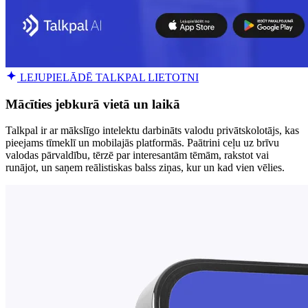
LEJUPIELĀDĒ TALKPAL LIETOTNI
Mācīties jebkurā vietā un laikā
Talkpal ir ar mākslīgo intelektu darbināts valodu privātskolotājs, kas
pieejams tīmeklī un mobilajās platformās. Paātrini ceļu uz brīvu
valodas pārvaldību, tērzē par interesantām tēmām, rakstot vai
runājot, un saņem reālistiskas balss ziņas, kur un kad vien vēlies.