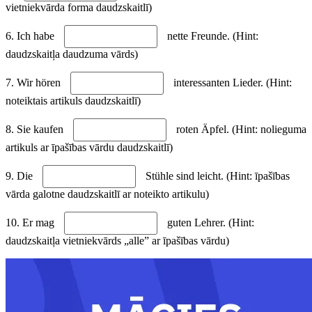
vietniekvārda forma daudzskaitlī)
6. Ich habe
nette Freunde. (Hint:
daudzskaitļa daudzuma vārds)
7. Wir hören
interessanten Lieder. (Hint:
noteiktais artikuls daudzskaitlī)
8. Sie kaufen
roten Äpfel. (Hint: nolieguma
artikuls ar īpašības vārdu daudzskaitlī)
9. Die
Stühle sind leicht. (Hint: īpašības
vārda galotne daudzskaitlī ar noteikto artikulu)
10. Er mag
guten Lehrer. (Hint:
daudzskaitļa vietniekvārds „alle” ar īpašības vārdu)