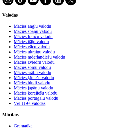
Valodas
Mācies angļu valodu
Mācies spāņu valodu
Mācies franču valodu
Mācies itāļu valodu
Mācies vācu valodu
Mācies ukraiņu valodu
Mācies nīderlandiešu valodu
Mācies zviedru valodu
Mācies somu valodu
Mācies arābu valodu
Mācies ķīniešu valodu
Mācies hindi valodu
Mācies japāņu valodu
Mācies korejiešu valodu
Mācies portugāļu valodu
Vēl 119+ valodas
Mācības
Gramatika