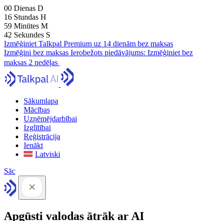
00
Dienas
D
16
Stundas
H
59
Minūtes
M
41
Sekundes
S
Izmēģiniet Talkpal Premium uz 14 dienām bez maksas
Izmēģini bez maksas
Ierobežots piedāvājums:
Izmēģiniet bez
maksas 2 nedēļas
Sākumlapa
Mācības
Uzņēmējdarbībai
Izglītībai
Reģistrācija
Ienākt
Latviski
Sāc
Apgūsti valodas ātrāk ar AI