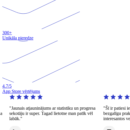
300+
Unikāla pieredze
4.7
/5
App Store vērtējums
"Jaunais atjauninājums ar statistiku un progresa
"Šī ir patiesi ievē
sekotāju ir super. Tagad lietotne man patīk vēl
bezgalīgu praksi m
labāk."
interesantos veidos