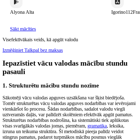
Alyona Alta
Igorino112France
Sākt mācīties
Visefektīvākais veids, kā apgūt valodu
Izmēģiniet Talkpal bez maksas
Iepazīstiet vācu valodas mācību stundu
pasauli
1. Strukturētu mācību stundu nozīme
Sākotnēji vācu valodas apguves uzsākšana var šķist biedējoša.
Tomēr strukturētas vācu valodas apguves nodarbības var ievērojami
vienkāršot šo procesu. Šādas nodarbības, sadalot valodu viegli
uztveramās daļās, var palīdzēt skolēniem efektīvāk apgūt pamatus.
Strukturētas nodarbības nodrošina, ka sistemātiski tiek aplūkotas
visas svarīgākās valodas jomas, piemēram,
gramatika
, leksika,
izruna un teikuma struktūra. Šī metodiskā pieeja palīdz veidot
stingrus pamatus, padarot turpmākos mācību posmus vieglāk