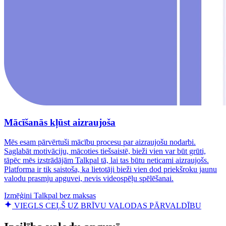
Mācīšanās kļūst aizraujoša
Mēs esam pārvērtuši mācību procesu par aizraujošu nodarbi.
Saglabāt motivāciju, mācoties tiešsaistē, bieži vien var būt grūti,
tāpēc mēs izstrādājām Talkpal tā, lai tas būtu neticami aizraujošs.
Platforma ir tik saistoša, ka lietotāji bieži vien dod priekšroku jaunu
valodu prasmju apguvei, nevis videospēļu spēlēšanai.
Izmēģini Talkpal bez maksas
VIEGLS CEĻŠ UZ BRĪVU VALODAS PĀRVALDĪBU