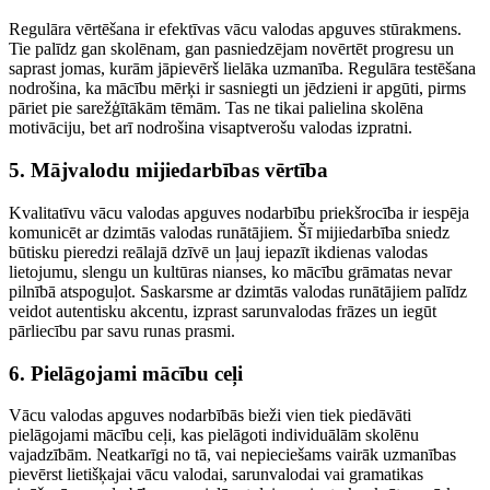
Regulāra vērtēšana ir efektīvas vācu valodas apguves stūrakmens.
Tie palīdz gan skolēnam, gan pasniedzējam novērtēt progresu un
saprast jomas, kurām jāpievērš lielāka uzmanība. Regulāra testēšana
nodrošina, ka mācību mērķi ir sasniegti un jēdzieni ir apgūti, pirms
pāriet pie sarežģītākām tēmām. Tas ne tikai palielina skolēna
motivāciju, bet arī nodrošina visaptverošu valodas izpratni.
5. Mājvalodu mijiedarbības vērtība
Kvalitatīvu vācu valodas apguves nodarbību priekšrocība ir iespēja
komunicēt ar dzimtās valodas runātājiem. Šī mijiedarbība sniedz
būtisku pieredzi reālajā dzīvē un ļauj iepazīt ikdienas valodas
lietojumu, slengu un kultūras nianses, ko mācību grāmatas nevar
pilnībā atspoguļot. Saskarsme ar dzimtās valodas runātājiem palīdz
veidot autentisku akcentu, izprast sarunvalodas frāzes un iegūt
pārliecību par savu runas prasmi.
6. Pielāgojami mācību ceļi
Vācu valodas apguves nodarbībās bieži vien tiek piedāvāti
pielāgojami mācību ceļi, kas pielāgoti individuālām skolēnu
vajadzībām. Neatkarīgi no tā, vai nepieciešams vairāk uzmanības
pievērst lietišķajai vācu valodai, sarunvalodai vai gramatikas