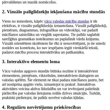
pārvaldāmus un mazāk nomācošus.
2. Vizuālo palīglīdzekļu iekļaušana mācību stundās
Viens no iemesliem, kāpēc
vācu valodas mācību stundas
ir tik
efektīvas, ir vizuālo palīglīdzekļu izmantošana. Vizuāli palīglīdzekļi,
piemēram, diagrammas, infografikas un videoklipi, var padarīt
mācīšanos saistošāku un vieglāk saprotamu. Tie palīdz saglabāt
sarežģītus gramatikas noteikumus un paplašināt vārdu krājumu.
Vizuāli orientētiem skolēniem šie rīki ir nenovērtējami, jo tie sniedz
norādes un kontekstu, ko nav iespējams iegūt vienkāršā tekstā,
padarot mācību procesu interaktīvāku un patīkamāku.
3. Interaktīvo elementu loma
Vācu valodas apguves stundās būtiska nozīme ir interaktīviem
elementiem, piemēram, viktorīnām, interaktīviem dialogiem un
valodas spēlēm. Šie elementi ne tikai padara mācīšanos jautru, bet
arī nostiprina apgūto vielu, izmantojot to praksē. Interaktīvas
aktivitātes veicina aktīvu līdzdalību un var ievērojami palielināt
pārliecību par valodas lietojumu reālās dzīves situācijās. Turklāt,
praktiski pielietojot, tie palīdz novērst valodas kļūdas.
4. Regulāru novērtējumu priekšrocības