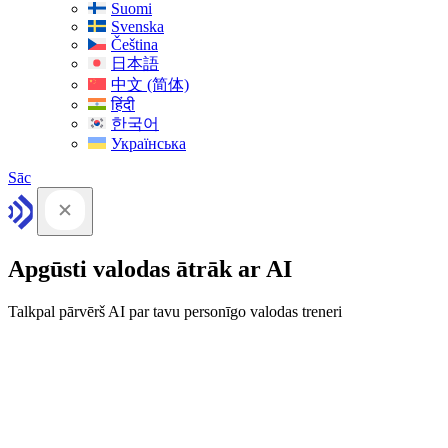
Suomi
Svenska
Čeština
日本語
中文 (简体)
हिंदी
한국어
Українська
Sāc
Apgūsti valodas ātrāk ar AI
Talkpal pārvērš AI par tavu personīgo valodas treneri