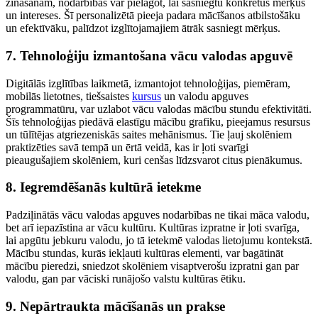
zināšanām, nodarbības var pielāgot, lai sasniegtu konkrētus mērķus
un intereses. Šī personalizētā pieeja padara mācīšanos atbilstošāku
un efektīvāku, palīdzot izglītojamajiem ātrāk sasniegt mērķus.
7. Tehnoloģiju izmantošana vācu valodas apguvē
Digitālās izglītības laikmetā, izmantojot tehnoloģijas, piemēram,
mobilās lietotnes, tiešsaistes
kursus
un valodu apguves
programmatūru, var uzlabot vācu valodas mācību stundu efektivitāti.
Šīs tehnoloģijas piedāvā elastīgu mācību grafiku, pieejamus resursus
un tūlītējas atgriezeniskās saites mehānismus. Tie ļauj skolēniem
praktizēties savā tempā un ērtā veidā, kas ir ļoti svarīgi
pieaugušajiem skolēniem, kuri cenšas līdzsvarot citus pienākumus.
8. Iegremdēšanās kultūrā ietekme
Padziļinātās vācu valodas apguves nodarbības ne tikai māca valodu,
bet arī iepazīstina ar vācu kultūru. Kultūras izpratne ir ļoti svarīga,
lai apgūtu jebkuru valodu, jo tā ietekmē valodas lietojumu kontekstā.
Mācību stundas, kurās iekļauti kultūras elementi, var bagātināt
mācību pieredzi, sniedzot skolēniem visaptverošu izpratni gan par
valodu, gan par vāciski runājošo valstu kultūras ētiku.
9. Nepārtraukta mācīšanās un prakse