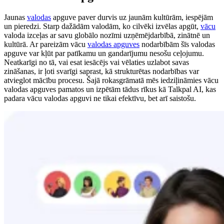
Jaunas
valodas
apguve paver durvis uz jaunām kultūrām, iespējām
un pieredzi. Starp dažādām valodām, ko cilvēki izvēlas apgūt,
vācu
valoda izceļas ar savu globālo nozīmi uzņēmējdarbībā, zinātnē un
kultūrā. Ar pareizām vācu
valodas apguves
nodarbībām šīs valodas
apguve var kļūt par patīkamu un gandarījumu nesošu ceļojumu.
Neatkarīgi no tā, vai esat iesācējs vai vēlaties uzlabot savas
zināšanas, ir ļoti svarīgi saprast, kā strukturētas nodarbības var
atvieglot mācību procesu. Šajā rokasgrāmatā mēs iedziļināmies vācu
valodas apguves pamatos un izpētām tādus rīkus kā Talkpal AI, kas
padara vācu valodas apguvi ne tikai efektīvu, bet arī saistošu.