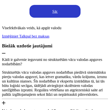
Sāc
Visefektīvākais veids, kā apgūt valodu
Izmēģiniet Talkpal bez maksas
Biežāk uzdotie jautājumi
Kādi ir galvenie ieguvumi no strukturētām vācu valodas apguves
nodarbībām?
Strukturētās vācu valodas apguves nodarbības piedāvā sistemātisku
pieeju valodas apguvei, kas ietver gramatiku, vārdu krājumu, izrunu
un kultūras nianses. Šīs nodarbības ir ekspertu izstrādātas tā, lai tās
būtu loģiski secīgas, tādējādi atvieglojot skolēniem valodas
sarežģītības izpratni. Regulāra vērtēšana un atgriezeniskā saite arī
palīdz izglītojamajiem sekot līdzi un nepārtraukti pilnveidoties.