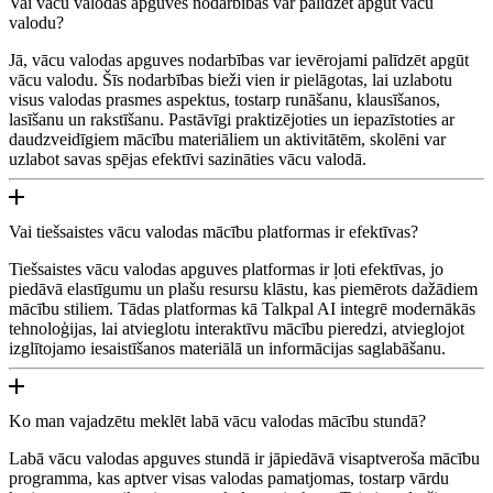
Vai vācu valodas apguves nodarbības var palīdzēt apgūt vācu
valodu?
Jā, vācu valodas apguves nodarbības var ievērojami palīdzēt apgūt
vācu valodu. Šīs nodarbības bieži vien ir pielāgotas, lai uzlabotu
visus valodas prasmes aspektus, tostarp runāšanu, klausīšanos,
lasīšanu un rakstīšanu. Pastāvīgi praktizējoties un iepazīstoties ar
daudzveidīgiem mācību materiāliem un aktivitātēm, skolēni var
uzlabot savas spējas efektīvi sazināties vācu valodā.
Vai tiešsaistes vācu valodas mācību platformas ir efektīvas?
Tiešsaistes vācu valodas apguves platformas ir ļoti efektīvas, jo
piedāvā elastīgumu un plašu resursu klāstu, kas piemērots dažādiem
mācību stiliem. Tādas platformas kā Talkpal AI integrē modernākās
tehnoloģijas, lai atvieglotu interaktīvu mācību pieredzi, atvieglojot
izglītojamo iesaistīšanos materiālā un informācijas saglabāšanu.
Ko man vajadzētu meklēt labā vācu valodas mācību stundā?
Labā vācu valodas apguves stundā ir jāpiedāvā visaptveroša mācību
programma, kas aptver visas valodas pamatjomas, tostarp vārdu