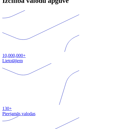
Izcilība valodu apguvē
10,000,000+
Lietotājiem
130+
Pieejamās valodas