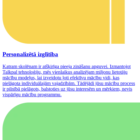
Personalizētā izglītība
Katram skolēnam ir atšķirīga pieeja zināšanu apguvei. Izmantojot
Talkpal tehnoloģiju, mēs vienlaikus analizējam miljonu lietotāju
mācību modeļus, lai izveidotu ļoti efektīvu mācību vidi, kas
pielāgota individuālajām vajadzībām. Tādējādi jūsu mācību process
ir pilnībā pielāgots, balstoties uz jūsu interesēm un mērķiem, nevis
vispārīgu mācību programmu.