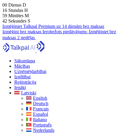
00
Dienas
D
16
Stundas
H
59
Minūtes
M
41
Sekundes
S
Izmēģiniet Talkpal Premium uz 14 dienām bez maksas
Izmēģini bez maksas
Ierobežots piedāvājums:
Izmēģiniet bez
maksas 2 nedēļas
Sākumlapa
Mācības
Uzņēmējdarbībai
Izglītībai
Reģistrācija
Ienākt
Latviski
English
Deutsch
Français
Español
Italiano
Português
Nederlands