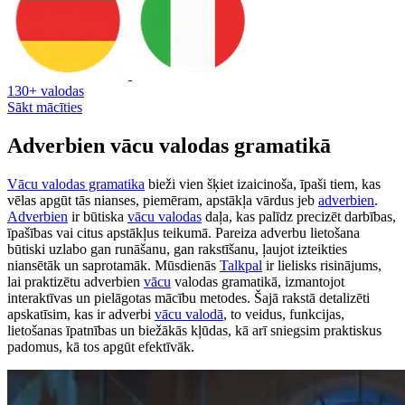
130+ valodas
Sākt mācīties
Adverbien vācu valodas gramatikā
Vācu valodas gramatika
bieži vien šķiet izaicinoša, īpaši tiem, kas
vēlas apgūt tās nianses, piemēram, apstākļa vārdus jeb
adverbien
.
Adverbien
ir būtiska
vācu valodas
daļa, kas palīdz precizēt darbības,
īpašības vai citus apstākļus teikumā. Pareiza adverbu lietošana
būtiski uzlabo gan runāšanu, gan rakstīšanu, ļaujot izteikties
niansētāk un saprotamāk. Mūsdienās
Talkpal
ir lielisks risinājums,
lai praktizētu adverbien
vācu
valodas gramatikā, izmantojot
interaktīvas un pielāgotas mācību metodes. Šajā rakstā detalizēti
apskatīsim, kas ir adverbi
vācu valodā
, to veidus, funkcijas,
lietošanas īpatnības un biežākās kļūdas, kā arī sniegsim praktiskus
padomus, kā tos apgūt efektīvāk.