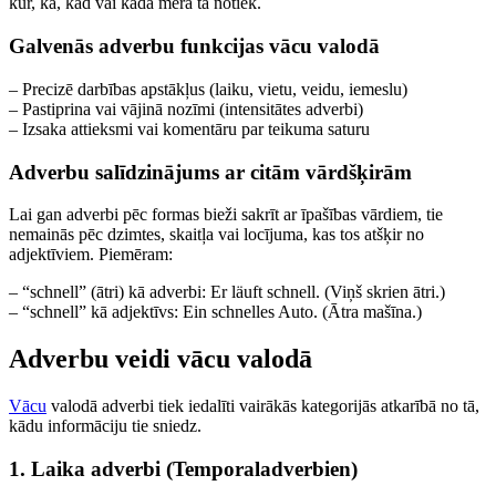
kur, kā, kad vai kādā mērā tā notiek.
Galvenās adverbu funkcijas vācu valodā
– Precizē darbības apstākļus (laiku, vietu, veidu, iemeslu)
– Pastiprina vai vājinā nozīmi (intensitātes adverbi)
– Izsaka attieksmi vai komentāru par teikuma saturu
Adverbu salīdzinājums ar citām vārdšķirām
Lai gan adverbi pēc formas bieži sakrīt ar īpašības vārdiem, tie
nemainās pēc dzimtes, skaitļa vai locījuma, kas tos atšķir no
adjektīviem. Piemēram:
– “schnell” (ātri) kā adverbi: Er läuft schnell. (Viņš skrien ātri.)
– “schnell” kā adjektīvs: Ein schnelles Auto. (Ātra mašīna.)
Adverbu veidi vācu valodā
Vācu
valodā adverbi tiek iedalīti vairākās kategorijās atkarībā no tā,
kādu informāciju tie sniedz.
1. Laika adverbi (Temporaladverbien)