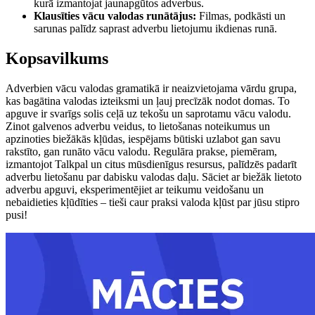
kurā izmantojat jaunapgūtos adverbus.
Klausīties vācu valodas runātājus:
Filmas, podkāsti un
sarunas palīdz saprast adverbu lietojumu ikdienas runā.
Kopsavilkums
Adverbien vācu valodas gramatikā ir neaizvietojama vārdu grupa,
kas bagātina valodas izteiksmi un ļauj precīzāk nodot domas. To
apguve ir svarīgs solis ceļā uz tekošu un saprotamu vācu valodu.
Zinot galvenos adverbu veidus, to lietošanas noteikumus un
apzinoties biežākās kļūdas, iespējams būtiski uzlabot gan savu
rakstīto, gan runāto vācu valodu. Regulāra prakse, piemēram,
izmantojot Talkpal un citus mūsdienīgus resursus, palīdzēs padarīt
adverbu lietošanu par dabisku valodas daļu. Sāciet ar biežāk lietoto
adverbu apguvi, eksperimentējiet ar teikumu veidošanu un
nebaidieties kļūdīties – tieši caur praksi valoda kļūst par jūsu stipro
pusi!