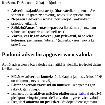
lietošanu. Dažas no biežākajām kļūdām:
Adverbu sajaukšana ar īpašības vārdiem:
piem., “Sie
spricht laut” (pareizi: adverbi), nevis “Sie spricht laute”.
Nepareiza adverbu secība:
neievērojot “kā-kur-kad”
principu teikumā.
Salīdzināšanas formas nepareiza lietošana:
piem., “am
schnellste” (pareizi: am schnellsten).
Vārdu, kas ir gan adverbi, gan prievārdi, nepareiza
lietošana:
piemēram, “überall” (adverbi: visur), nevis kā
prievārds.
Padomi adverbu apguvei vācu valodā
Apgūt adverbien vācu valodas gramatikā ir vieglāk, ievērojot dažus
ieteikumus:
Mācīties adverbus kontekstā:
Iekļaujiet jaunus vārdus frāzēs
un teikumos, nevis atsevišķi.
Lietot adverbus rakstiski un mutiski:
Trenējiet tos gan
rakstot, gan runājot.
Izmantot interaktīvas mācību platformas:
Talkpal
piedāvā
pielāgotus vingrinājumus tieši adverbu apguvei vācu valodā.
Regulāri atkārtot un praktizēt:
Veidojiet dienasgrāmatu,