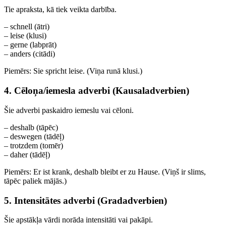
Tie apraksta, kā tiek veikta darbība.
– schnell (ātri)
– leise (klusi)
– gerne (labprāt)
– anders (citādi)
Piemērs: Sie spricht leise. (Viņa runā klusi.)
4. Cēloņa/iemesla adverbi (Kausaladverbien)
Šie adverbi paskaidro iemeslu vai cēloni.
– deshalb (tāpēc)
– deswegen (tādēļ)
– trotzdem (tomēr)
– daher (tādēļ)
Piemērs: Er ist krank, deshalb bleibt er zu Hause. (Viņš ir slims,
tāpēc paliek mājās.)
5. Intensitātes adverbi (Gradadverbien)
Šie apstākļa vārdi norāda intensitāti vai pakāpi.