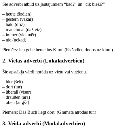
Šie adverbi atbild uz jautājumiem “kad?” un “cik bieži?”
– heute (šodien)
– gestern (vakar)
– bald (drīz)
– manchmal (dažreiz)
– immer (vienmēr)
– nie (nekad)
Piemērs: Ich gehe heute ins Kino. (Es šodien dodos uz kino.)
2. Vietas adverbi (Lokaladverbien)
Šie apstākļa vārdi norāda uz vietu vai virzienu.
– hier (šeit)
– dort (tur)
– überall (visur)
– draußen (ārā)
– oben (augšā)
Piemērs: Das Buch liegt dort. (Grāmata atrodas tur.)
3. Veida adverbi (Modaladverbien)