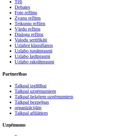
Tēli
Debates
Foto režīms
Zvanu režīms
Teikumu režīms
Vārdu režīms
Dialoga režīms
Valodu sertifikāti
Uzlabot klausīšanos
Uzlabo runātprasmi
Uzlabo lasītprasmi
Uzlabo rakstītprasmi
Partnerības
Talkpal izglītībai
Talkpal uzņēmumiem
Talkpal lielajiem uzņēmumiem
Talkpal bezpeļņas
organizācijām
Talkpal afiliātiem
Uzņēmums