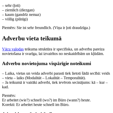
– sehr (ļoti)
– ziemlich (diezgan)
– kaum (gandrīz nemaz)
– völlig (pilnīgi)
Piemērs: Sie ist sehr freundlich. (Viņa ir ļoti draudzīga.)
Adverbu vieta teikumā
Vācu valodas
teikuma struktūra ir specifiska, un adverbu pareiza
novietošana ir svarīga, lai izvairītos no neskaidrībām un kļūdām.
Adverbu novietojuma vispārīgie noteikumi
– Laika, vietas un veida adverbi parasti tiek lietoti šādā secībā: veids
– vieta – laiks (Modalität – Lokalität – Temporalität).
– Ja teikumā ir vairāki adverbi, tiek ievērots secinājums: kā – kur –
kad.
Piemērs:
Er arbeitet (wie?) schnell (wo?) im Büro (wann?) heute.
Korekti: Er arbeitet heute schnell im Büro.