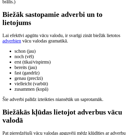
brālis.)
Biežāk sastopamie adverbi un to
lietojums
Lai efektīvi apgūtu vācu valodu, ir svarīgi zināt biežāk lietotos
adverbien
vācu valodas gramatikā.
schon (jau)
noch (vēl)
erst (tikai/vispirms)
bereits (jau)
fast (gandrīz)
genau (precīzi)
vielleicht (varbūt)
zusammen (kopā)
Šie adverbi palīdz izteikties niansētāk un saprotamāk.
Biežākās kļūdas lietojot adverbus vācu
valodā
Pat pieredzējuši vācu valodas apguvēji mēdz kļūdīties ar adverbu