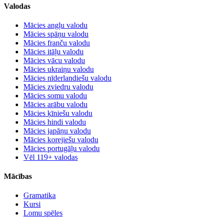
Valodas
Mācies angļu valodu
Mācies spāņu valodu
Mācies franču valodu
Mācies itāļu valodu
Mācies vācu valodu
Mācies ukraiņu valodu
Mācies nīderlandiešu valodu
Mācies zviedru valodu
Mācies somu valodu
Mācies arābu valodu
Mācies ķīniešu valodu
Mācies hindi valodu
Mācies japāņu valodu
Mācies korejiešu valodu
Mācies portugāļu valodu
Vēl 119+ valodas
Mācības
Gramatika
Kursi
Lomu spēles