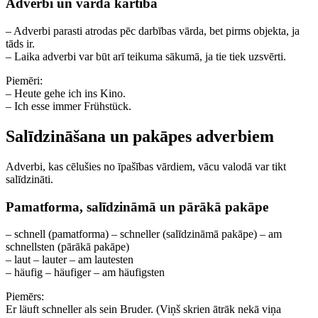
Adverbi un vārda kārtība
– Adverbi parasti atrodas pēc darbības vārda, bet pirms objekta, ja
tāds ir.
– Laika adverbi var būt arī teikuma sākumā, ja tie tiek uzsvērti.
Piemēri:
– Heute gehe ich ins Kino.
– Ich esse immer Frühstück.
Salīdzināšana un pakāpes adverbiem
Adverbi, kas cēlušies no īpašības vārdiem, vācu valodā var tikt
salīdzināti.
Pamatforma, salīdzināmā un pārākā pakāpe
– schnell (pamatforma) – schneller (salīdzināmā pakāpe) – am
schnellsten (pārākā pakāpe)
– laut – lauter – am lautesten
– häufig – häufiger – am häufigsten
Piemērs:
Er läuft schneller als sein Bruder. (Viņš skrien ātrāk nekā viņa