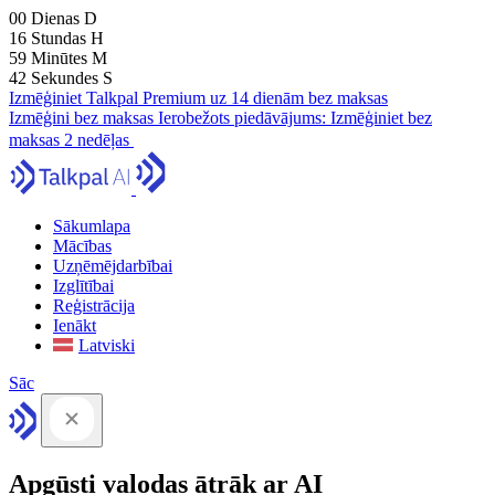
00
Dienas
D
16
Stundas
H
59
Minūtes
M
41
Sekundes
S
Izmēģiniet Talkpal Premium uz 14 dienām bez maksas
Izmēģini bez maksas
Ierobežots piedāvājums:
Izmēģiniet bez
maksas 2 nedēļas
Sākumlapa
Mācības
Uzņēmējdarbībai
Izglītībai
Reģistrācija
Ienākt
Latviski
Sāc
Apgūsti valodas ātrāk ar AI