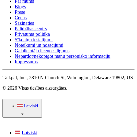
Par mums
Blogs
Prese
Cenas
Sazināties
Palīdzības centrs
Privātuma politika
Sīkdatņu iestatījumi
Noteikumi un nosacījumi
Galalietotāja licences līgums
Nepārdot/nekopīgot manu personisko informāciju
Impressums
Talkpal, Inc., 2810 N Church St, Wilmington, Delaware 19802, US
© 2026 Visas tiesības aizsargātas.
Latviski
Latviski