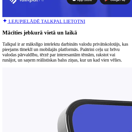
LEJUPIELĀDĒ TALKPAL LIETOTNI
Mācīties jebkurā vietā un laikā
Talkpal ir ar mākslīgo intelektu darbināts valodu privātskolotājs, kas
pieejams tīmeklī un mobilajās platformās. Paātrini ceļu uz brīvu
valodas pārvaldību, tērzē par interesantām tēmām, rakstot vai
runājot, un saņem reālistiskas balss ziņas, kur un kad vien vēlies.