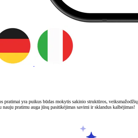
 pratimai yra puikus būdas mokytis sakinio struktūros, veiksmažodžių 
u nauju pratimu auga jūsų pasitikėjimas savimi ir sklandus kalbėjimas!