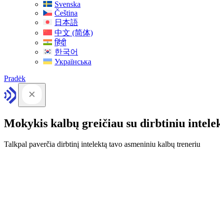
Svenska
Čeština
日本語
中文 (简体)
हिंदी
한국어
Українська
Pradėk
Mokykis kalbų greičiau su dirbtiniu intele
Talkpal paverčia dirbtinį intelektą tavo asmeniniu kalbų treneriu