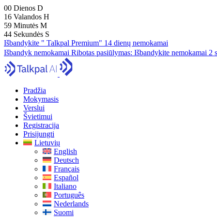
00
Dienos
D
16
Valandos
H
59
Minutės
M
43
Sekundės
S
Išbandykite " Talkpal Premium" 14 dienų nemokamai
Išbandyk nemokamai
Ribotas pasiūlymas:
Išbandykite nemokamai 2 s
Pradžia
Mokymasis
Verslui
Švietimui
Registracija
Prisijungti
Lietuvių
English
Deutsch
Français
Español
Italiano
Português
Nederlands
Suomi