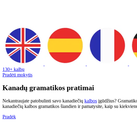
130+ kalbų
Pradėti mokytis
Kanadų gramatikos pratimai
Nekantraujate patobulinti savo kanadiečių
kalbos
įgūdžius? Gramatikos
kanadiečių kalbos gramatikos šiandien ir pamatysite, kaip su kiekvien
Pradėk