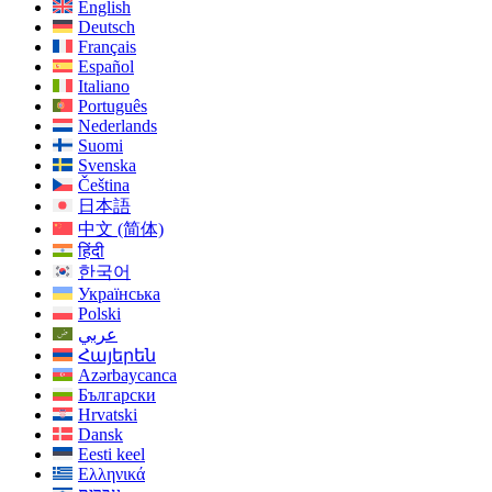
English
Deutsch
Français
Español
Italiano
Português
Nederlands
Suomi
Svenska
Čeština
日本語
中文 (简体)
हिंदी
한국어
Українська
Polski
عربي
Հայերեն
Azərbaycanca
Български
Hrvatski
Dansk
Eesti keel
Ελληνικά