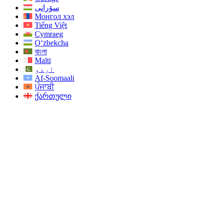
سۆرانی
Монгол хэл
Tiếng Việt
Cymraeg
O‘zbekcha
বাংলা
Malti
اردو
Af-Soomaali
ਪੰਜਾਬੀ
ქართული