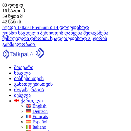
00
დღე
დ
16
საათი
ჰ
59
წუთი
მ
41
წამი
ს
სცადე Talkpal Premium-ი 14 დღე უფასოდ
უფასო საცდელი პერიოდის დაწყება
შეთავაზება
შეზღუდული დროით:
სცადეთ უფასოდ 2 კვირის
განმავლობაში
მთავარი
სწავლა
ბიზნესისთვის
განათლებისთვის
რეგისტრაცია
შესვლა
ქართული
English
Deutsch
Français
Español
Italiano