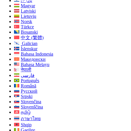
עִברִית
Magyar
Latviski
Lietuvių
Norsk
Türkçe
Bosanski
中文 (繁體)
Galician
Íslenskur
Bahasa Indonesia
Македонски
Bahasa Melayu
नेपाली
فارسی
Português
Română
Русский
Srpski
Slovenčina
Slovenščina
தமிழ்
ภาษาไทย
Shqip
Gaeilge