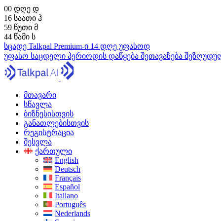
00
დღე
დ
16
საათი
ჰ
59
წუთი
მ
43
წამი
ს
სცადე Talkpal Premium-ი 14 დღე უფასოდ
უფასო საცდელი პერიოდის დაწყება
შეთავაზება შეზღუდ
მთავარი
სწავლა
ბიზნესისთვის
განათლებისთვის
რეგისტრაცია
შესვლა
ქართული
English
Deutsch
Français
Español
Italiano
Português
Nederlands