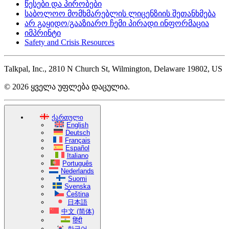
წესები და პირობები
საბოლოო მომხმარებლის ლიცენზიის შეთანხმება
არ გაყიდო/გააზიარო ჩემი პირადი ინფორმაცია
იმპრინტი
Safety and Crisis Resources
Talkpal, Inc., 2810 N Church St, Wilmington, Delaware 19802, US
© 2026 ყველა უფლება დაცულია.
ქართული
English
Deutsch
Français
Español
Italiano
Português
Nederlands
Suomi
Svenska
Čeština
日本語
中文 (简体)
हिंदी
한국어