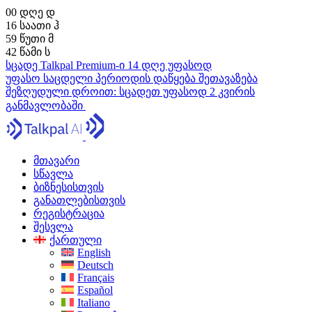
00
დღე
დ
16
საათი
ჰ
59
წუთი
მ
41
წამი
ს
სცადე Talkpal Premium-ი 14 დღე უფასოდ
უფასო საცდელი პერიოდის დაწყება
შეთავაზება
შეზღუდული დროით:
სცადეთ უფასოდ 2 კვირის
განმავლობაში
მთავარი
სწავლა
ბიზნესისთვის
განათლებისთვის
რეგისტრაცია
შესვლა
ქართული
English
Deutsch
Français
Español
Italiano