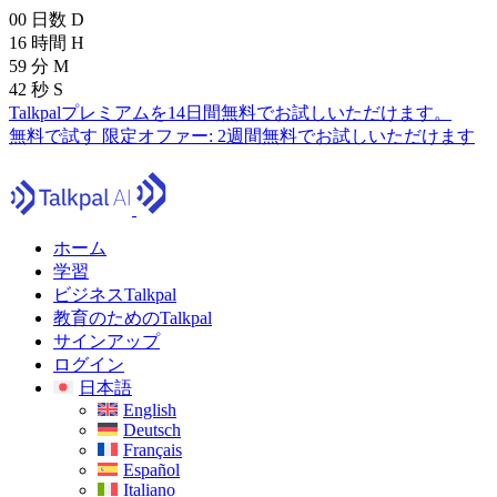
00
日数
D
16
時間
H
59
分
M
41
秒
S
Talkpalプレミアムを14日間無料でお試しいただけます。
無料で試す
限定オファー:
2週間無料でお試しいただけます
ホーム
学習
ビジネスTalkpal
教育のためのTalkpal
サインアップ
ログイン
日本語
English
Deutsch
Français
Español
Italiano