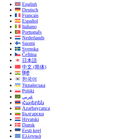
English
Deutsch
Français
Español
Italiano
Português
Nederlands
Suomi
Svenska
Čeština
日本語
中文 (简体)
हिंदी
한국어
Українська
Polski
عربي
Հայերեն
Azərbaycanca
Български
Hrvatski
Dansk
Eesti keel
Ελληνικά