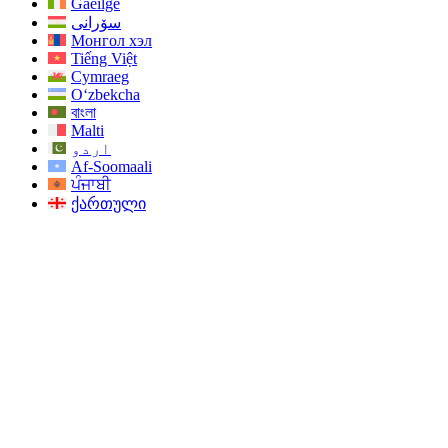
Gaeilge
سۆرانی
Монгол хэл
Tiếng Việt
Cymraeg
O‘zbekcha
বাংলা
Malti
اردو
Af-Soomaali
ਪੰਜਾਬੀ
ქართული