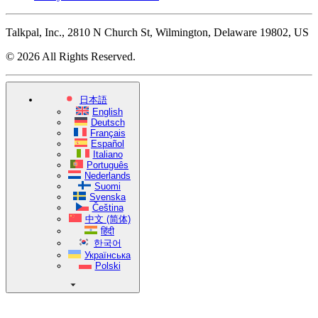
Talkpal, Inc., 2810 N Church St, Wilmington, Delaware 19802, US
© 2026 All Rights Reserved.
日本語
English
Deutsch
Français
Español
Italiano
Português
Nederlands
Suomi
Svenska
Čeština
中文 (简体)
हिंदी
한국어
Українська
Polski