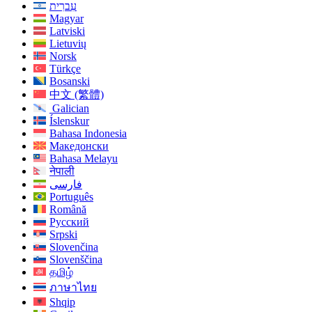
עִברִית
Magyar
Latviski
Lietuvių
Norsk
Türkçe
Bosanski
中文 (繁體)
Galician
Íslenskur
Bahasa Indonesia
Македонски
Bahasa Melayu
नेपाली
فارسی
Português
Română
Русский
Srpski
Slovenčina
Slovenščina
தமிழ்
ภาษาไทย
Shqip