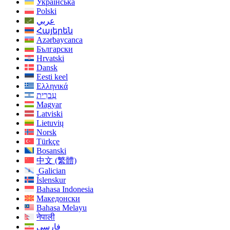
Українська
Polski
عربي
Հայերեն
Azərbaycanca
Български
Hrvatski
Dansk
Eesti keel
Ελληνικά
עִברִית
Magyar
Latviski
Lietuvių
Norsk
Türkçe
Bosanski
中文 (繁體)
Galician
Íslenskur
Bahasa Indonesia
Македонски
Bahasa Melayu
नेपाली
فارسی