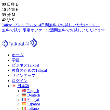
00
日数
D
16
時間
H
59
分
M
41
秒
S
Talkpalプレミアムを14日間無料でお試しいただけます。
無料で試す
限定オファー:
2週間無料でお試しいただけます
ホーム
学習
ビジネスTalkpal
教育のためのTalkpal
サインアップ
ログイン
日本語
English
Deutsch
Français
Español
Italiano