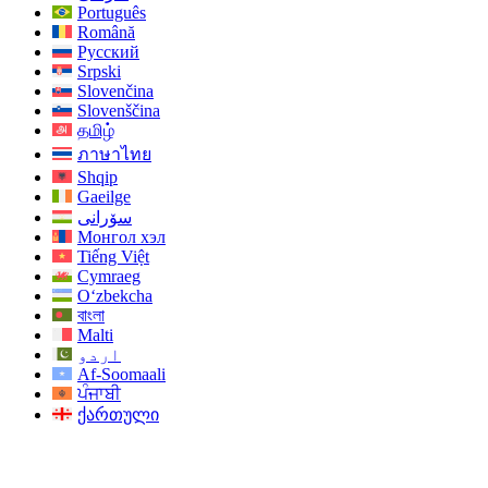
Português
Română
Русский
Srpski
Slovenčina
Slovenščina
தமிழ்
ภาษาไทย
Shqip
Gaeilge
سۆرانی
Монгол хэл
Tiếng Việt
Cymraeg
O‘zbekcha
বাংলা
Malti
اردو
Af-Soomaali
ਪੰਜਾਬੀ
ქართული