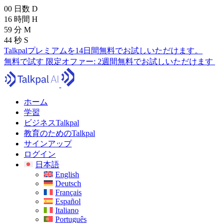
00
日数
D
16
時間
H
59
分
M
43
秒
S
Talkpalプレミアムを14日間無料でお試しいただけます。
無料で試す
限定オファー:
2週間無料でお試しいただけます
ホーム
学習
ビジネスTalkpal
教育のためのTalkpal
サインアップ
ログイン
日本語
English
Deutsch
Français
Español
Italiano
Português