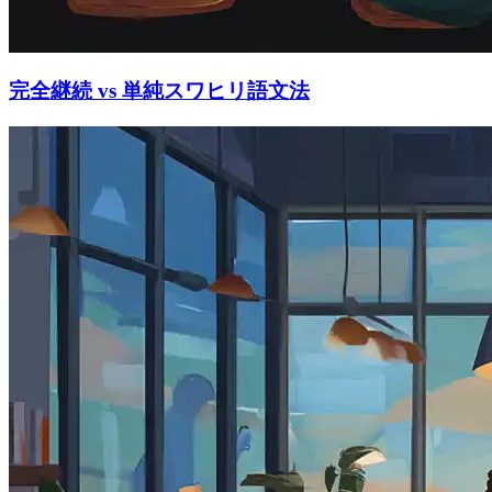
完全継続 vs 単純スワヒリ語文法