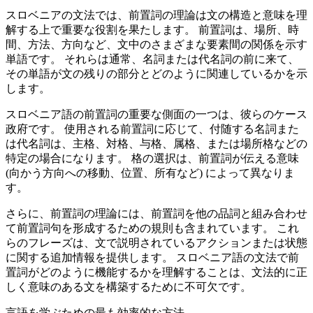
スロベニアの文法では、前置詞の理論は文の構造と意味を理
解する上で重要な役割を果たします。 前置詞は、場所、時
間、方法、方向など、文中のさまざまな要素間の関係を示す
単語です。 それらは通常、名詞または代名詞の前に来て、
その単語が文の残りの部分とどのように関連しているかを示
します。
スロベニア語の前置詞の重要な側面の一つは、彼らのケース
政府です。 使用される前置詞に応じて、付随する名詞また
は代名詞は、主格、対格、与格、属格、または場所格などの
特定の場合になります。 格の選択は、前置詞が伝える意味
(向かう方向への移動、位置、所有など) によって異なりま
す。
さらに、前置詞の理論には、前置詞を他の品詞と組み合わせ
て前置詞句を形成するための規則も含まれています。 これ
らのフレーズは、文で説明されているアクションまたは状態
に関する追加情報を提供します。 スロベニア語の文法で前
置詞がどのように機能するかを理解することは、文法的に正
しく意味のある文を構築するために不可欠です。
言語を学ぶための最も効率的な方法