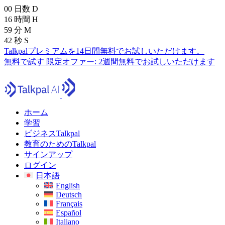
00
日数
D
16
時間
H
59
分
M
40
秒
S
Talkpalプレミアムを14日間無料でお試しいただけます。
無料で試す
限定オファー:
2週間無料でお試しいただけます
ホーム
学習
ビジネスTalkpal
教育のためのTalkpal
サインアップ
ログイン
日本語
English
Deutsch
Français
Español
Italiano