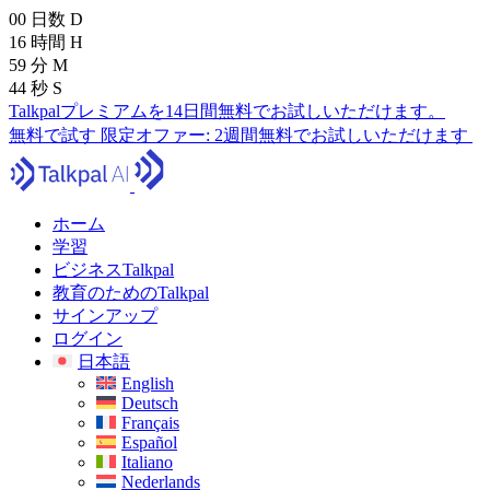
00
日数
D
16
時間
H
59
分
M
43
秒
S
Talkpalプレミアムを14日間無料でお試しいただけます。
無料で試す
限定オファー:
2週間無料でお試しいただけます
ホーム
学習
ビジネスTalkpal
教育のためのTalkpal
サインアップ
ログイン
日本語
English
Deutsch
Français
Español
Italiano
Nederlands