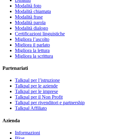
Dibattiti
Modalità foto
Modalità chiamata
Modalità frase
Modalità parola
Modalità dialogo
Certificazioni linguistiche
Migliora l’ascolto
Migliora il parlato
Migliora la lettura
Migliora la scrittura
Partenariati
Talkpal per l’istruzione
Talkpal per le aziende
Talkpal per le imprese
Talkpal per il Non Profit
Talkpal per rivenditori e partnership
Talkpal Affiliato
Azienda
Informazioni
Blog