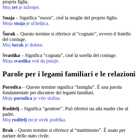
propria figlia.
Moj
zet
je inženjer.
Snaja
– Significa “nuora”, cioè la moglie del proprio figlio.
Moja
snaja
je učiteljica.
Šurak
– Questo termine si riferisce al “cognato”, ovvero il fratello
del coniuge.
Moj
šurak
je doktor.
Svastika
– Significa “cognata”, cioè la sorella del coniuge.
Moja
svastika
voli da putuje.
Parole per i legami familiari e le relazioni
Porodica
– Questo termine significa “famiglia”. È una parola
fondamentale per discutere dei legami familiari.
Moja
porodica
je vrlo složna.
Roditelj
– Significa “genitore”. Può riferirsi sia alla madre che al
padre.
Moj
roditelj
mi je uvek podrška.
Brak
– Questo termine si riferisce al “matrimonio”. È usato per
parlare dello stato civile.