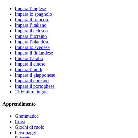
Impara l’inglese
Impara lo spagnolo
Impara il francese
Impara l’italiano
Impara il tedesco
Impara l’ucraino
Impara l’olandese
Impara lo svedese
Impara il finlandese
Impara l’arabo
Impara il cinese
Impara l’hindi
Impara il giapponese
Impara il coreano
Impara il portoghese
119+ altre lingue
Apprendimento
Grammatica
Corsi
Giochi di ruolo
Personaggi