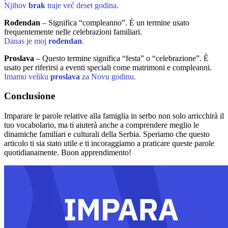
Njihov
brak
traje već deset godina.
Rođendan
– Significa “compleanno”. È un termine usato
frequentemente nelle celebrazioni familiari.
Danas je moj
rođendan
.
Proslava
– Questo termine significa “festa” o “celebrazione”. È
usato per riferirsi a eventi speciali come matrimoni e compleanni.
Imamo veliku
proslava
za Novu godinu.
Conclusione
Imparare le parole relative alla famiglia in serbo non solo arricchirà il
tuo vocabolario, ma ti aiuterà anche a comprendere meglio le
dinamiche familiari e culturali della Serbia. Speriamo che questo
articolo ti sia stato utile e ti incoraggiamo a praticare queste parole
quotidianamente. Buon apprendimento!