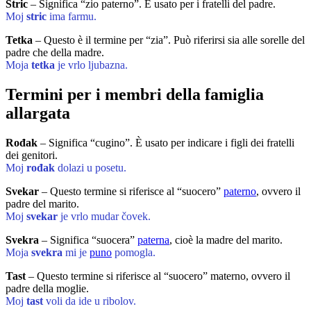
Stric
– Significa “zio paterno”. È usato per i fratelli del padre.
Moj
stric
ima farmu.
Tetka
– Questo è il termine per “zia”. Può riferirsi sia alle sorelle del
padre che della madre.
Moja
tetka
je vrlo ljubazna.
Termini per i membri della famiglia
allargata
Rođak
– Significa “cugino”. È usato per indicare i figli dei fratelli
dei genitori.
Moj
rođak
dolazi u posetu.
Svekar
– Questo termine si riferisce al “suocero”
paterno
, ovvero il
padre del marito.
Moj
svekar
je vrlo mudar čovek.
Svekra
– Significa “suocera”
paterna
, cioè la madre del marito.
Moja
svekra
mi je
puno
pomogla.
Tast
– Questo termine si riferisce al “suocero” materno, ovvero il
padre della moglie.
Moj
tast
voli da ide u ribolov.