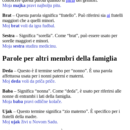
conoscere questa parola quando si
parla
dei genitori.
Moja
majka
pravi najbolju pitu.
Brat
– Questa parola significa “fratello”. Può riferirsi sia
ai
fratelli
maggiori che a quelli minori.
Moj
brat
voli da igra fudbal.
Sestra
– Significa “sorella”. Come “brat”, può essere usato per
sorelle maggiori e minori.
Moja
sestra
studira medicinu.
Parole per altri membri della famiglia
Deda
– Questo è il termine serbo per “nonno”. È una parola
affettuosa usata per i nonni paterni e materni.
Moj
deda
voli da priča priče.
Baba
– Significa “nonna”. Come “deda”, è usato per riferirsi alle
nonne di entrambi i lati della famiglia.
Moja
baba
pravi odlične kolače.
Ujak
– Questo termine significa “zio materno”. È specifico per i
fratelli della madre.
Moj
ujak
živi u Novom Sadu.