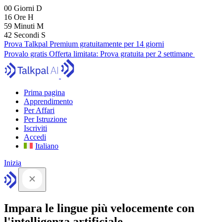
00
Giorni
D
16
Ore
H
59
Minuti
M
42
Secondi
S
Prova Talkpal Premium gratuitamente per 14 giorni
Provalo gratis
Offerta limitata:
Prova gratuita per 2 settimane
Prima pagina
Apprendimento
Per Affari
Per Istruzione
Iscriviti
Accedi
Italiano
Inizia
Impara le lingue più velocemente con
l'intelligenza artificiale