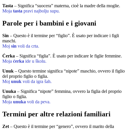
Tasta
– Significa “suocera” materna, cioè la madre della moglie.
Moja
tasta
pravi najbolju supu.
Parole per i bambini e i giovani
Sin
– Questo è il termine per “figlio”. È usato per indicare i figli
maschi.
Moj
sin
voli da crta.
Ćerka
– Significa “figlia”. È usato per indicare le figlie femmine.
Moja
ćerka
ide u školu.
Unuk
– Questo termine significa “nipote” maschio, ovvero il figlio
del proprio figlio o figlia.
Moj
unuk
voli da igra šah.
Unuka
– Significa “nipote” femmina, ovvero la figlia del proprio
figlio o figlia.
Moja
unuka
voli da peva.
Termini per altre relazioni familiari
Zet
– Questo è il termine per “genero”, ovvero il marito della