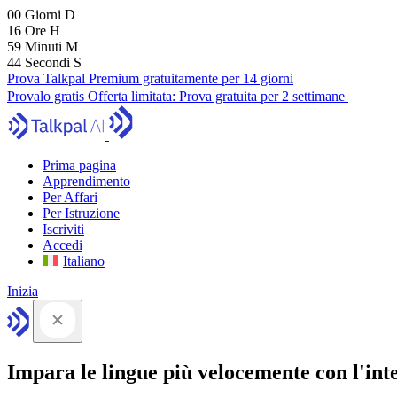
00
Giorni
D
16
Ore
H
59
Minuti
M
43
Secondi
S
Prova Talkpal Premium gratuitamente per 14 giorni
Provalo gratis
Offerta limitata:
Prova gratuita per 2 settimane
Prima pagina
Apprendimento
Per Affari
Per Istruzione
Iscriviti
Accedi
Italiano
Inizia
Impara le lingue più velocemente con l'intel