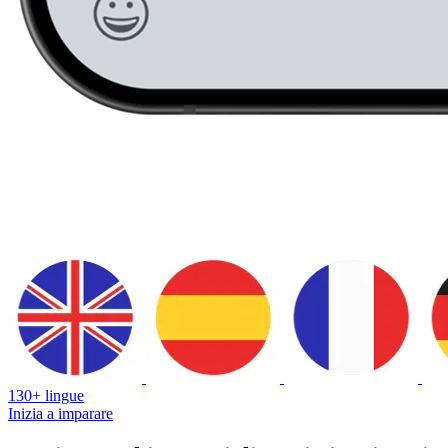
130+ lingue
Inizia a imparare