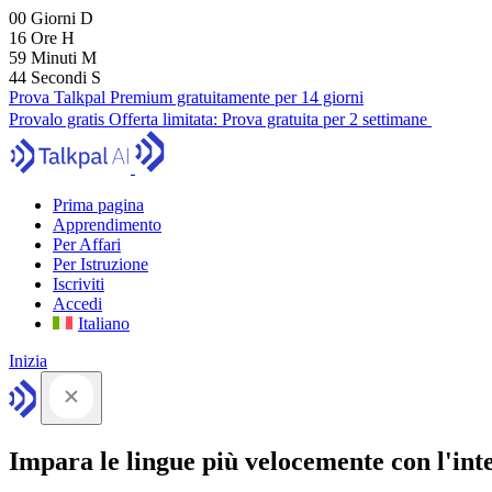
00
Giorni
D
16
Ore
H
59
Minuti
M
43
Secondi
S
Prova Talkpal Premium gratuitamente per 14 giorni
Provalo gratis
Offerta limitata:
Prova gratuita per 2 settimane
Prima pagina
Apprendimento
Per Affari
Per Istruzione
Iscriviti
Accedi
Italiano
Inizia
Impara le lingue più velocemente con l'intel