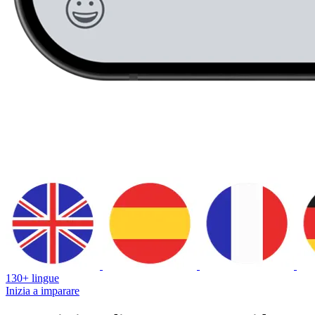
130+ lingue
Inizia a imparare