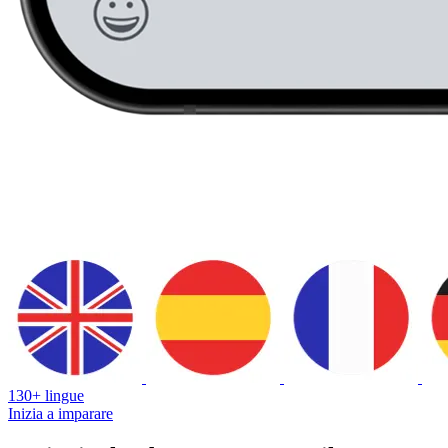
130+ lingue
Inizia a imparare