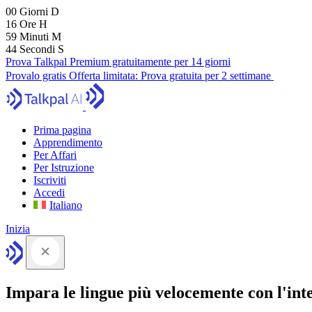
00
Giorni
D
16
Ore
H
59
Minuti
M
43
Secondi
S
Prova Talkpal Premium gratuitamente per 14 giorni
Provalo gratis
Offerta limitata:
Prova gratuita per 2 settimane
Prima pagina
Apprendimento
Per Affari
Per Istruzione
Iscriviti
Accedi
Italiano
Inizia
Impara le lingue più velocemente con l'intel