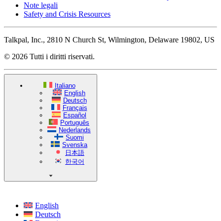
Note legali
Safety and Crisis Resources
Talkpal, Inc., 2810 N Church St, Wilmington, Delaware 19802, US
© 2026 Tutti i diritti riservati.
Italiano
English
Deutsch
Français
Español
Português
Nederlands
Suomi
Svenska
日本語
한국어
English
Deutsch