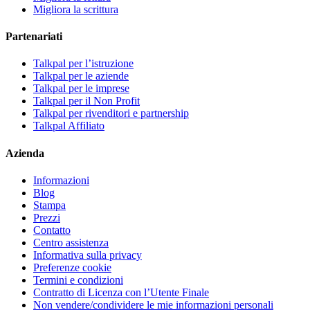
Migliora la scrittura
Partenariati
Talkpal per l’istruzione
Talkpal per le aziende
Talkpal per le imprese
Talkpal per il Non Profit
Talkpal per rivenditori e partnership
Talkpal Affiliato
Azienda
Informazioni
Blog
Stampa
Prezzi
Contatto
Centro assistenza
Informativa sulla privacy
Preferenze cookie
Termini e condizioni
Contratto di Licenza con l’Utente Finale
Non vendere/condividere le mie informazioni personali