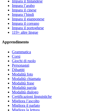
Impara il finlandese
Impara l’arabo
Impara il cinese
Impara l’hindi
Impara il giapponese
Impara il coreano
Impara il portoghese
119+ altre lingue
Apprendimento
Grammatica
Corsi
Giochi di ruolo
Personaggi
Dibattiti
Modalità foto
Modalità chiamata
Modalità frase
Modalità parola
Modalità dialogo
Certificazioni linguistiche
Migliora l’ascolto
Migliora il parlato
Migliora la lettura