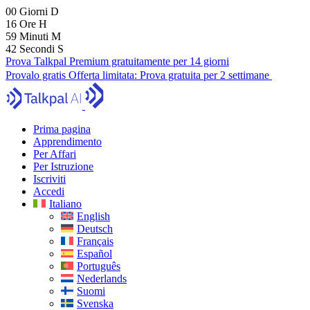
00
Giorni
D
16
Ore
H
59
Minuti
M
41
Secondi
S
Prova Talkpal Premium gratuitamente per 14 giorni
Provalo gratis
Offerta limitata:
Prova gratuita per 2 settimane
Prima pagina
Apprendimento
Per Affari
Per Istruzione
Iscriviti
Accedi
Italiano
English
Deutsch
Français
Español
Português
Nederlands
Suomi
Svenska