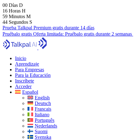
00
Días
D
16
Horas
H
59
Minutos
M
43
Segundos
S
Prueba Talkpal Premium gratis durante 14 días
Pruébalo gratis
Oferta limitada:
Pruébalo gratis durante 2 semanas
Inicio
Aprendizaje
Para Empresas
Para la Educación
Inscríbete
Acceder
Español
English
Deutsch
Français
Italiano
Português
Nederlands
Suomi
Svenska