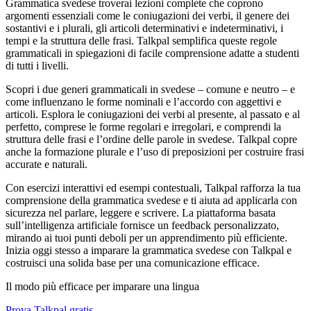
Grammatica svedese troverai lezioni complete che coprono
argomenti essenziali come le coniugazioni dei verbi, il genere dei
sostantivi e i plurali, gli articoli determinativi e indeterminativi, i
tempi e la struttura delle frasi. Talkpal semplifica queste regole
grammaticali in spiegazioni di facile comprensione adatte a studenti
di tutti i livelli.
Scopri i due generi grammaticali in svedese – comune e neutro – e
come influenzano le forme nominali e l’accordo con aggettivi e
articoli. Esplora le coniugazioni dei verbi al presente, al passato e al
perfetto, comprese le forme regolari e irregolari, e comprendi la
struttura delle frasi e l’ordine delle parole in svedese. Talkpal copre
anche la formazione plurale e l’uso di preposizioni per costruire frasi
accurate e naturali.
Con esercizi interattivi ed esempi contestuali, Talkpal rafforza la tua
comprensione della grammatica svedese e ti aiuta ad applicarla con
sicurezza nel parlare, leggere e scrivere. La piattaforma basata
sull’intelligenza artificiale fornisce un feedback personalizzato,
mirando ai tuoi punti deboli per un apprendimento più efficiente.
Inizia oggi stesso a imparare la grammatica svedese con Talkpal e
costruisci una solida base per una comunicazione efficace.
Il modo più efficace per imparare una lingua
Prova Talkpal gratis