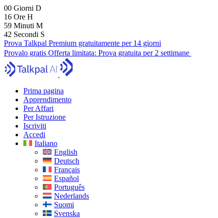
00
Giorni
D
16
Ore
H
59
Minuti
M
40
Secondi
S
Prova Talkpal Premium gratuitamente per 14 giorni
Provalo gratis
Offerta limitata:
Prova gratuita per 2 settimane
Prima pagina
Apprendimento
Per Affari
Per Istruzione
Iscriviti
Accedi
Italiano
English
Deutsch
Français
Español
Português
Nederlands
Suomi
Svenska