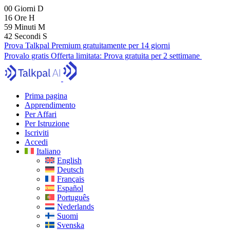
00
Giorni
D
16
Ore
H
59
Minuti
M
40
Secondi
S
Prova Talkpal Premium gratuitamente per 14 giorni
Provalo gratis
Offerta limitata:
Prova gratuita per 2 settimane
Prima pagina
Apprendimento
Per Affari
Per Istruzione
Iscriviti
Accedi
Italiano
English
Deutsch
Français
Español
Português
Nederlands
Suomi
Svenska