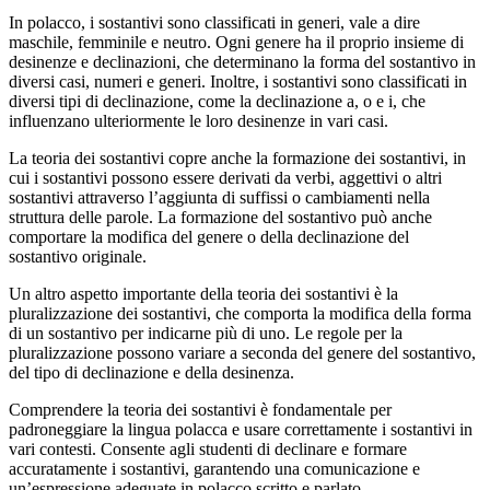
In polacco, i sostantivi sono classificati in generi, vale a dire
maschile, femminile e neutro. Ogni genere ha il proprio insieme di
desinenze e declinazioni, che determinano la forma del sostantivo in
diversi casi, numeri e generi. Inoltre, i sostantivi sono classificati in
diversi tipi di declinazione, come la declinazione a, o e i, che
influenzano ulteriormente le loro desinenze in vari casi.
La teoria dei sostantivi copre anche la formazione dei sostantivi, in
cui i sostantivi possono essere derivati da verbi, aggettivi o altri
sostantivi attraverso l’aggiunta di suffissi o cambiamenti nella
struttura delle parole. La formazione del sostantivo può anche
comportare la modifica del genere o della declinazione del
sostantivo originale.
Un altro aspetto importante della teoria dei sostantivi è la
pluralizzazione dei sostantivi, che comporta la modifica della forma
di un sostantivo per indicarne più di uno. Le regole per la
pluralizzazione possono variare a seconda del genere del sostantivo,
del tipo di declinazione e della desinenza.
Comprendere la teoria dei sostantivi è fondamentale per
padroneggiare la lingua polacca e usare correttamente i sostantivi in
vari contesti. Consente agli studenti di declinare e formare
accuratamente i sostantivi, garantendo una comunicazione e
un’espressione adeguate in polacco scritto e parlato.