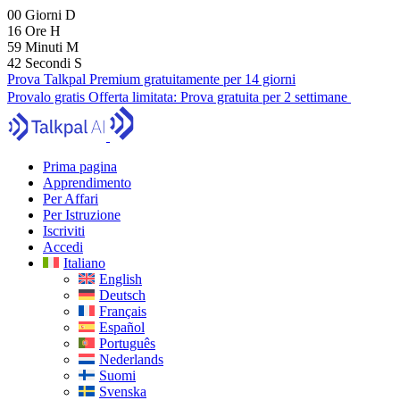
00
Giorni
D
16
Ore
H
59
Minuti
M
40
Secondi
S
Prova Talkpal Premium gratuitamente per 14 giorni
Provalo gratis
Offerta limitata:
Prova gratuita per 2 settimane
Prima pagina
Apprendimento
Per Affari
Per Istruzione
Iscriviti
Accedi
Italiano
English
Deutsch
Français
Español
Português
Nederlands
Suomi
Svenska