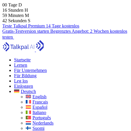
00
Tage
D
16
Stunden
H
59
Minuten
M
40
Sekunden
S
Teste Talkpal Premium 14 Tage kostenlos
Gratis-Testversion starten
Begrenztes Angebot:
2 Wochen kostenlos
testen
Startseite
Lernen
Für Unternehmen
Für Bildung
Leg los
Einloggen
Deutsch
English
Français
Español
Italiano
Português
Nederlands
Suomi