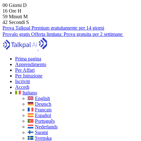
00
Giorni
D
16
Ore
H
59
Minuti
M
40
Secondi
S
Prova Talkpal Premium gratuitamente per 14 giorni
Provalo gratis
Offerta limitata:
Prova gratuita per 2 settimane
Prima pagina
Apprendimento
Per Affari
Per Istruzione
Iscriviti
Accedi
Italiano
English
Deutsch
Français
Español
Português
Nederlands
Suomi
Svenska