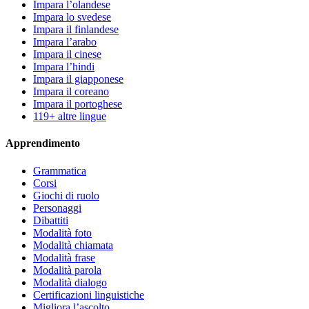
Impara l’olandese
Impara lo svedese
Impara il finlandese
Impara l’arabo
Impara il cinese
Impara l’hindi
Impara il giapponese
Impara il coreano
Impara il portoghese
119+ altre lingue
Apprendimento
Grammatica
Corsi
Giochi di ruolo
Personaggi
Dibattiti
Modalità foto
Modalità chiamata
Modalità frase
Modalità parola
Modalità dialogo
Certificazioni linguistiche
Migliora l’ascolto