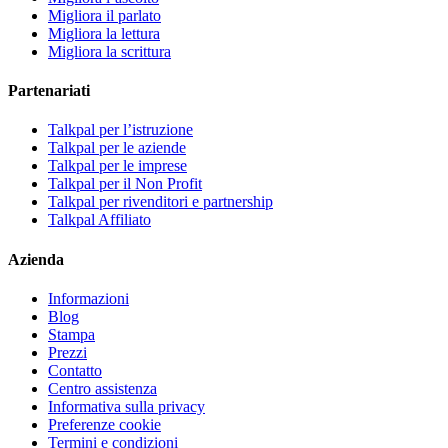
Migliora il parlato
Migliora la lettura
Migliora la scrittura
Partenariati
Talkpal per l’istruzione
Talkpal per le aziende
Talkpal per le imprese
Talkpal per il Non Profit
Talkpal per rivenditori e partnership
Talkpal Affiliato
Azienda
Informazioni
Blog
Stampa
Prezzi
Contatto
Centro assistenza
Informativa sulla privacy
Preferenze cookie
Termini e condizioni