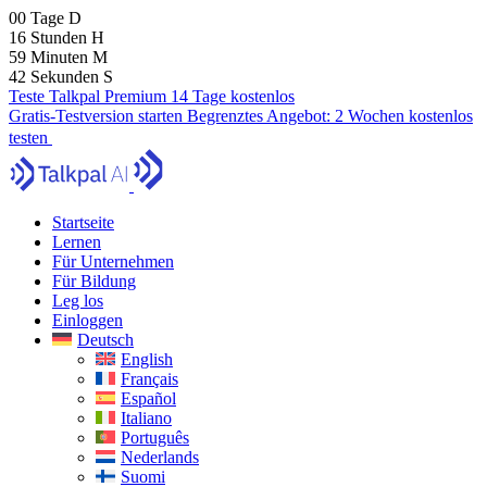
00
Tage
D
16
Stunden
H
59
Minuten
M
41
Sekunden
S
Teste Talkpal Premium 14 Tage kostenlos
Gratis-Testversion starten
Begrenztes Angebot:
2 Wochen kostenlos
testen
Startseite
Lernen
Für Unternehmen
Für Bildung
Leg los
Einloggen
Deutsch
English
Français
Español
Italiano
Português
Nederlands
Suomi