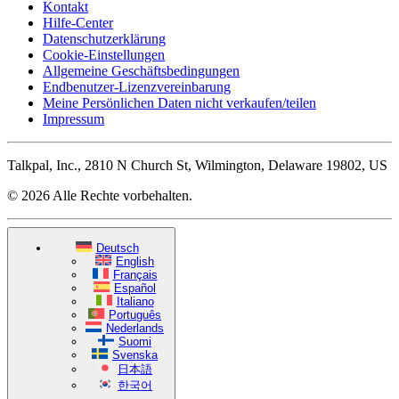
Kontakt
Hilfe-Center
Datenschutzerklärung
Cookie-Einstellungen
Allgemeine Geschäftsbedingungen
Endbenutzer-Lizenzvereinbarung
Meine Persönlichen Daten nicht verkaufen/teilen
Impressum
Talkpal, Inc., 2810 N Church St, Wilmington, Delaware 19802, US
© 2026 Alle Rechte vorbehalten.
Deutsch
English
Français
Español
Italiano
Português
Nederlands
Suomi
Svenska
日本語
한국어