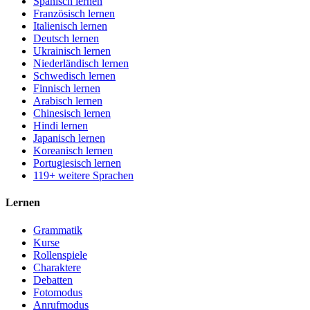
Spanisch lernen
Französisch lernen
Italienisch lernen
Deutsch lernen
Ukrainisch lernen
Niederländisch lernen
Schwedisch lernen
Finnisch lernen
Arabisch lernen
Chinesisch lernen
Hindi lernen
Japanisch lernen
Koreanisch lernen
Portugiesisch lernen
119+ weitere Sprachen
Lernen
Grammatik
Kurse
Rollenspiele
Charaktere
Debatten
Fotomodus
Anrufmodus