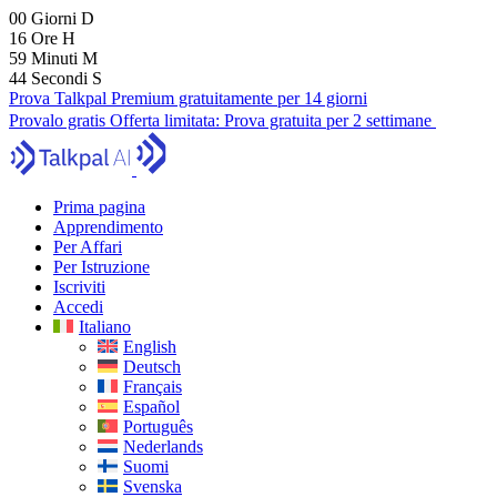
00
Giorni
D
16
Ore
H
59
Minuti
M
43
Secondi
S
Prova Talkpal Premium gratuitamente per 14 giorni
Provalo gratis
Offerta limitata:
Prova gratuita per 2 settimane
Prima pagina
Apprendimento
Per Affari
Per Istruzione
Iscriviti
Accedi
Italiano
English
Deutsch
Français
Español
Português
Nederlands
Suomi
Svenska