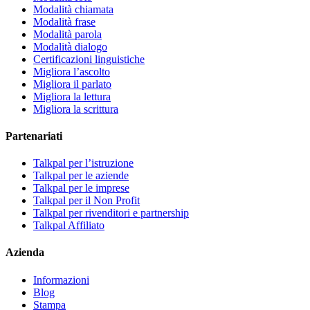
Modalità chiamata
Modalità frase
Modalità parola
Modalità dialogo
Certificazioni linguistiche
Migliora l’ascolto
Migliora il parlato
Migliora la lettura
Migliora la scrittura
Partenariati
Talkpal per l’istruzione
Talkpal per le aziende
Talkpal per le imprese
Talkpal per il Non Profit
Talkpal per rivenditori e partnership
Talkpal Affiliato
Azienda
Informazioni
Blog
Stampa