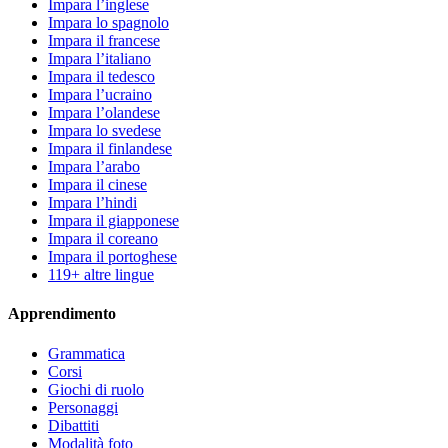
Impara l’inglese
Impara lo spagnolo
Impara il francese
Impara l’italiano
Impara il tedesco
Impara l’ucraino
Impara l’olandese
Impara lo svedese
Impara il finlandese
Impara l’arabo
Impara il cinese
Impara l’hindi
Impara il giapponese
Impara il coreano
Impara il portoghese
119+ altre lingue
Apprendimento
Grammatica
Corsi
Giochi di ruolo
Personaggi
Dibattiti
Modalità foto