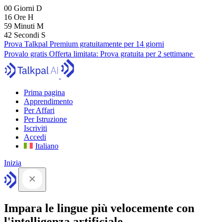
00
Giorni
D
16
Ore
H
59
Minuti
M
41
Secondi
S
Prova Talkpal Premium gratuitamente per 14 giorni
Provalo gratis
Offerta limitata:
Prova gratuita per 2 settimane
Prima pagina
Apprendimento
Per Affari
Per Istruzione
Iscriviti
Accedi
Italiano
Inizia
Impara le lingue più velocemente con
l'intelligenza artificiale