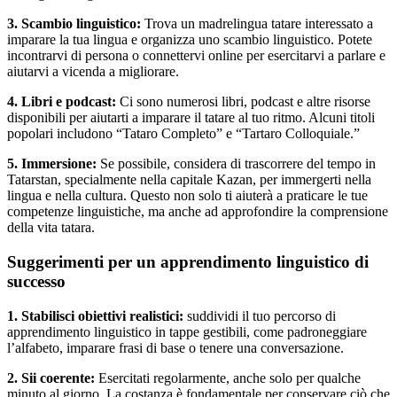
3. Scambio linguistico:
Trova un madrelingua tatare interessato a
imparare la tua lingua e organizza uno scambio linguistico. Potete
incontrarvi di persona o connettervi online per esercitarvi a parlare e
aiutarvi a vicenda a migliorare.
4. Libri e podcast:
Ci sono numerosi libri, podcast e altre risorse
disponibili per aiutarti a imparare il tatare al tuo ritmo. Alcuni titoli
popolari includono “Tataro Completo” e “Tartaro Colloquiale.”
5. Immersione:
Se possibile, considera di trascorrere del tempo in
Tatarstan, specialmente nella capitale Kazan, per immergerti nella
lingua e nella cultura. Questo non solo ti aiuterà a praticare le tue
competenze linguistiche, ma anche ad approfondire la comprensione
della vita tatara.
Suggerimenti per un apprendimento linguistico di
successo
1. Stabilisci obiettivi realistici:
suddividi il tuo percorso di
apprendimento linguistico in tappe gestibili, come padroneggiare
l’alfabeto, imparare frasi di base o tenere una conversazione.
2. Sii coerente:
Esercitati regolarmente, anche solo per qualche
minuto al giorno. La costanza è fondamentale per conservare ciò che