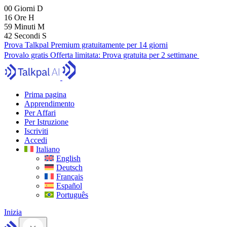
00
Giorni
D
16
Ore
H
59
Minuti
M
41
Secondi
S
Prova Talkpal Premium gratuitamente per 14 giorni
Provalo gratis
Offerta limitata:
Prova gratuita per 2 settimane
Prima pagina
Apprendimento
Per Affari
Per Istruzione
Iscriviti
Accedi
Italiano
English
Deutsch
Français
Español
Português
Inizia