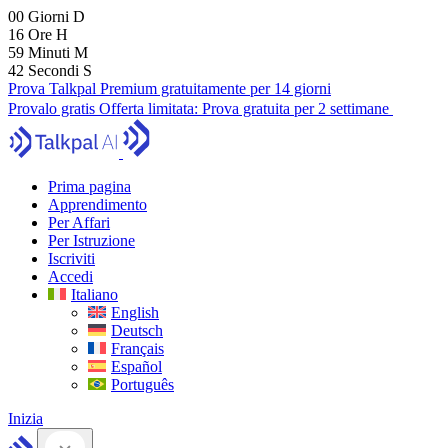
00
Giorni
D
16
Ore
H
59
Minuti
M
41
Secondi
S
Prova Talkpal Premium gratuitamente per 14 giorni
Provalo gratis
Offerta limitata:
Prova gratuita per 2 settimane
Prima pagina
Apprendimento
Per Affari
Per Istruzione
Iscriviti
Accedi
Italiano
English
Deutsch
Français
Español
Português
Inizia