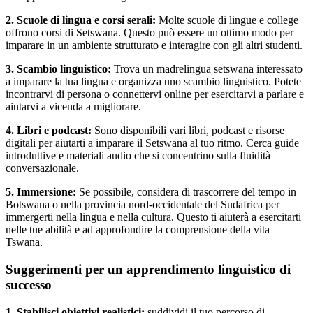
2. Scuole di lingua e corsi serali:
Molte scuole di lingue e college
offrono corsi di Setswana. Questo può essere un ottimo modo per
imparare in un ambiente strutturato e interagire con gli altri studenti.
3. Scambio linguistico:
Trova un madrelingua setswana interessato
a imparare la tua lingua e organizza uno scambio linguistico. Potete
incontrarvi di persona o connettervi online per esercitarvi a parlare e
aiutarvi a vicenda a migliorare.
4. Libri e podcast:
Sono disponibili vari libri, podcast e risorse
digitali per aiutarti a imparare il Setswana al tuo ritmo. Cerca guide
introduttive e materiali audio che si concentrino sulla fluidità
conversazionale.
5. Immersione:
Se possibile, considera di trascorrere del tempo in
Botswana o nella provincia nord-occidentale del Sudafrica per
immergerti nella lingua e nella cultura. Questo ti aiuterà a esercitarti
nelle tue abilità e ad approfondire la comprensione della vita
Tswana.
Suggerimenti per un apprendimento linguistico di
successo
1. Stabilisci obiettivi realistici:
suddividi il tuo percorso di