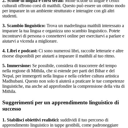
2. Scuole di lingua e corsi serali:
Molte scuole di lingue e centri
culturali offrono corsi di maithili. Questo può essere un ottimo modo
per imparare in un ambiente strutturato e interagire con gli altri
studenti.
3. Scambio linguistico:
Trova un madrelingua maithili interessato a
imparare la tua lingua e organizza uno scambio linguistico. Potete
incontrarvi di persona o connettervi online per esercitarvi a parlare e
aiutarvi a vicenda a migliorare.
4. Libri e podcast:
Ci sono numerosi libri, raccolte letterarie e altre
risorse disponibili per aiutarti a imparare il maithili al tuo ritmo.
5. Immersione:
Se possibile, considera di trascorrere del tempo
nella regione di Mithila, che si estende per parti del Bihar e del
Nepal, per immergerti nella lingua e nella celebre cultura artistica
Madhubani. Questo non solo ti aiuterà a praticare le tue competenze
linguistiche, ma anche ad approfondire la comprensione della vita di
Mithila.
Suggerimenti per un apprendimento linguistico di
successo
1. Stabilisci obiettivi realistici:
suddividi il tuo percorso di
apprendimento linguistico in tappe gestibili, come padroneggiare