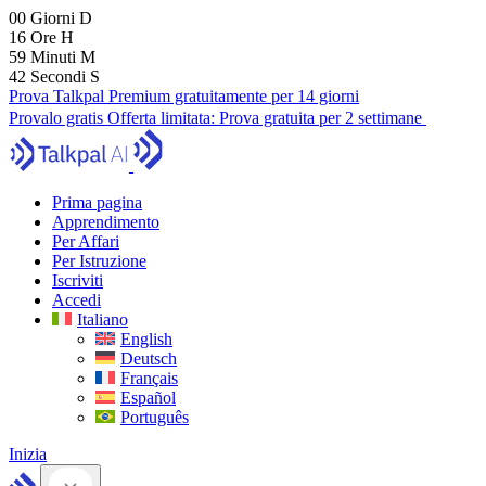
00
Giorni
D
16
Ore
H
59
Minuti
M
41
Secondi
S
Prova Talkpal Premium gratuitamente per 14 giorni
Provalo gratis
Offerta limitata:
Prova gratuita per 2 settimane
Prima pagina
Apprendimento
Per Affari
Per Istruzione
Iscriviti
Accedi
Italiano
English
Deutsch
Français
Español
Português
Inizia