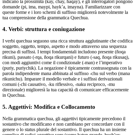
indicano la prossimità (kay, chay, haqay), e gli interrogatori pongono
domande (pi, ima, maypi, hayk’a, imayna). Familiarizzare con
queste forme e i loro schemi di suffisso migliorerà notevolmente la
tua comprensione della grammatica Quechua.
4. Verbi: struttura e coniugazione
I verbi quechua seguono una ricca struttura agglutinante che codifica
soggetto, oggetto, tempo, aspetto e modo attraverso una sequenza
precisa di suffissi. I tempi fondamentali includono presente (ñoqa
rikuni), passato (-rqa, ñoqa rikurqani) e futuro (-saq, ñoqa rikusaq),
con modi aggiuntivi come il condizionale (-man) e l’imperativo
(puriy, puriychik). La negazione è tipicamente contrassegnata con la
parola indipendente mana abbinata al suffisso -chu sul verbo (mana
rikunichu). Imparare il modello verbale e i suffissi derivazionali
comuni (-chi causativo, -ku riflessivo, -naku reciproco, -mu
direzionale) migliorerà la tua capacità di comunicare efficacemente
in Quechua.
5. Aggettivi: Modifica e Collocamento
Nella grammatica quechua, gli aggettivi tipicamente precedono il
sostantivo che modificano e non cambiano per concordare con il
genere o lo status plurale del sostantivo. Il quechua ha un insieme
semplice di radici aggettive vere (come hatun grande, huch’uy