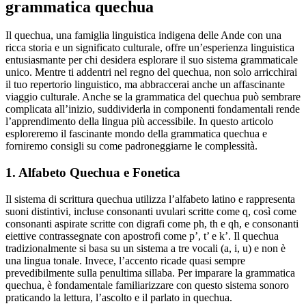
grammatica quechua
Il quechua, una famiglia linguistica indigena delle Ande con una
ricca storia e un significato culturale, offre un’esperienza linguistica
entusiasmante per chi desidera esplorare il suo sistema grammaticale
unico. Mentre ti addentri nel regno del quechua, non solo arricchirai
il tuo repertorio linguistico, ma abbraccerai anche un affascinante
viaggio culturale. Anche se la grammatica del quechua può sembrare
complicata all’inizio, suddividerla in componenti fondamentali rende
l’apprendimento della lingua più accessibile. In questo articolo
esploreremo il fascinante mondo della grammatica quechua e
forniremo consigli su come padroneggiarne le complessità.
1. Alfabeto Quechua e Fonetica
Il sistema di scrittura quechua utilizza l’alfabeto latino e rappresenta
suoni distintivi, incluse consonanti uvulari scritte come q, così come
consonanti aspirate scritte con digrafi come ph, th e qh, e consonanti
eiettive contrassegnate con apostrofi come p’, t’ e k’. Il quechua
tradizionalmente si basa su un sistema a tre vocali (a, i, u) e non è
una lingua tonale. Invece, l’accento ricade quasi sempre
prevedibilmente sulla penultima sillaba. Per imparare la grammatica
quechua, è fondamentale familiarizzare con questo sistema sonoro
praticando la lettura, l’ascolto e il parlato in quechua.