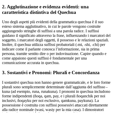
2. Agglutinazione e evidenza evidenti: una
caratteristica distintiva del Quechua
Uno degli aspetti più evidenti della grammatica quechua è il suo
esteso sistema agglutinativo, in cui le parole vengono costruite
aggiungendo stringhe di suffissi a una parola radice. I suffissi
guidano il significato attraverso la frase, influenzando i marcatori del
soggetto, i marcatori degli oggetti, il possesso e le relazioni spaziali.
Inoltre, il quechua utilizza suffissi probatoriali (-mi, -shi, -chi) per
indicare come il parlante conosca l’informazione, sia in prima
persona, tramite sentito dire o per indovinazione. Capire quando e
come appaiono questi suffissi è fondamentale per una
comunicazione accurata in quechua.
3. Sostantivi e Pronomi: Plurali e Concordanza
I sostantivi quechua non hanno genere grammaticale, e le loro forme
plurali sono semplicemente determinate dall’aggiunta del suffisso -
kuna (ad esempio, runa, runakuna). I pronomi in quechua includono
forme indipendenti (ñoqa, qam, pay, e i plurali ñoqanchik per noi
inclusivi, ñoqayku per noi esclusivo, qamkuna, paykuna). La
possessione è costruita con suffissi possessivi attaccati direttamente
alla radice nominale (wasi, wasiy per la mia casa). I dimostratori