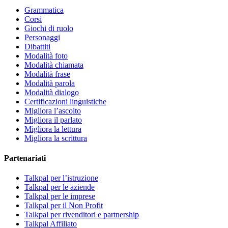
Grammatica
Corsi
Giochi di ruolo
Personaggi
Dibattiti
Modalità foto
Modalità chiamata
Modalità frase
Modalità parola
Modalità dialogo
Certificazioni linguistiche
Migliora l’ascolto
Migliora il parlato
Migliora la lettura
Migliora la scrittura
Partenariati
Talkpal per l’istruzione
Talkpal per le aziende
Talkpal per le imprese
Talkpal per il Non Profit
Talkpal per rivenditori e partnership
Talkpal Affiliato