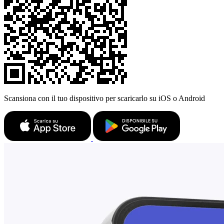
Scansiona con il tuo dispositivo per scaricarlo su iOS o Android