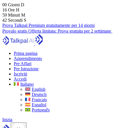
00
Giorni
D
16
Ore
H
59
Minuti
M
41
Secondi
S
Prova Talkpal Premium gratuitamente per 14 giorni
Provalo gratis
Offerta limitata:
Prova gratuita per 2 settimane
Prima pagina
Apprendimento
Per Affari
Per Istruzione
Iscriviti
Accedi
Italiano
English
Deutsch
Français
Español
Português
Inizia