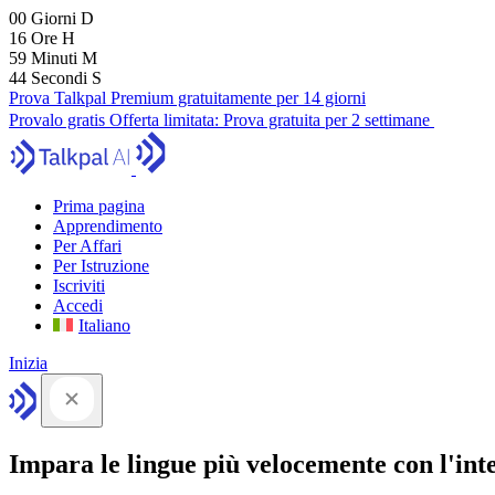
00
Giorni
D
16
Ore
H
59
Minuti
M
43
Secondi
S
Prova Talkpal Premium gratuitamente per 14 giorni
Provalo gratis
Offerta limitata:
Prova gratuita per 2 settimane
Prima pagina
Apprendimento
Per Affari
Per Istruzione
Iscriviti
Accedi
Italiano
Inizia
Impara le lingue più velocemente con l'intel