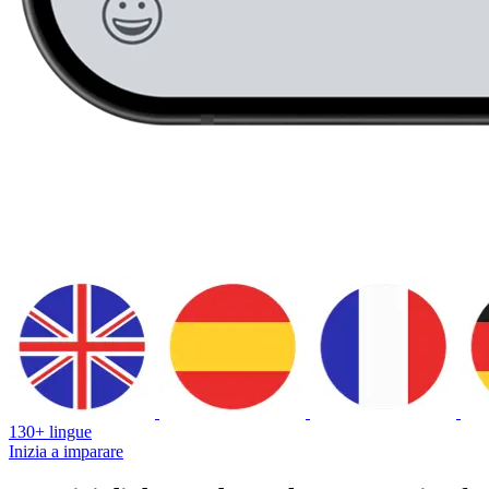
130+ lingue
Inizia a imparare