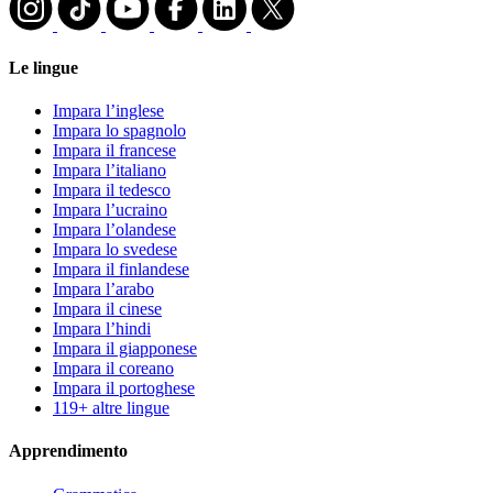
Le lingue
Impara l’inglese
Impara lo spagnolo
Impara il francese
Impara l’italiano
Impara il tedesco
Impara l’ucraino
Impara l’olandese
Impara lo svedese
Impara il finlandese
Impara l’arabo
Impara il cinese
Impara l’hindi
Impara il giapponese
Impara il coreano
Impara il portoghese
119+ altre lingue
Apprendimento