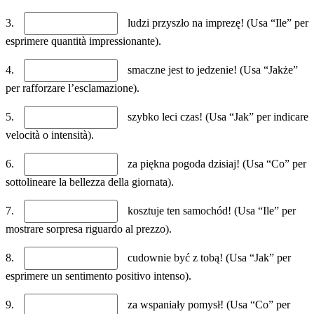
3.
ludzi przyszło na imprezę! (Usa “Ile” per
esprimere quantità impressionante).
4.
smaczne jest to jedzenie! (Usa “Jakże”
per rafforzare l’esclamazione).
5.
szybko leci czas! (Usa “Jak” per indicare
velocità o intensità).
6.
za piękna pogoda dzisiaj! (Usa “Co” per
sottolineare la bellezza della giornata).
7.
kosztuje ten samochód! (Usa “Ile” per
mostrare sorpresa riguardo al prezzo).
8.
cudownie być z tobą! (Usa “Jak” per
esprimere un sentimento positivo intenso).
9.
za wspaniały pomysł! (Usa “Co” per