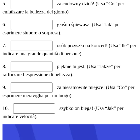
5.
za cudowny dzień! (Usa “Co” per
enfatizzare la bellezza del giorno).
6.
głośno śpiewasz! (Usa “Jak” per
esprimere stupore o sorpresa).
7.
osób przyszło na koncert! (Usa “Ile” per
indicare una grande quantità di persone).
8.
pięknie tu jest! (Usa “Jakże” per
rafforzare l’espressione di bellezza).
9.
za niesamowite miejsce! (Usa “Co” per
esprimere meraviglia per un luogo).
10.
szybko on biega! (Usa “Jak” per
indicare velocità).