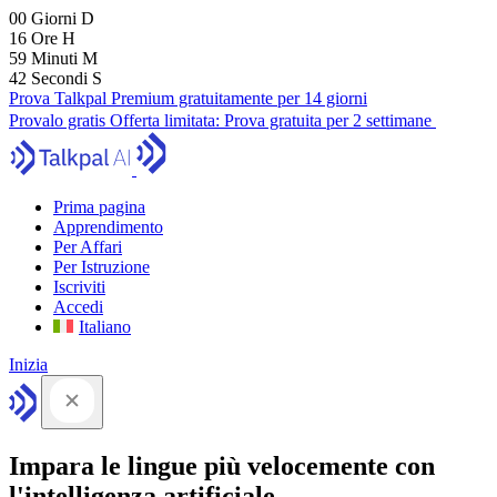
00
Giorni
D
16
Ore
H
59
Minuti
M
41
Secondi
S
Prova Talkpal Premium gratuitamente per 14 giorni
Provalo gratis
Offerta limitata:
Prova gratuita per 2 settimane
Prima pagina
Apprendimento
Per Affari
Per Istruzione
Iscriviti
Accedi
Italiano
Inizia
Impara le lingue più velocemente con
l'intelligenza artificiale