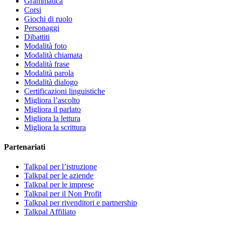
Grammatica
Corsi
Giochi di ruolo
Personaggi
Dibattiti
Modalità foto
Modalità chiamata
Modalità frase
Modalità parola
Modalità dialogo
Certificazioni linguistiche
Migliora l’ascolto
Migliora il parlato
Migliora la lettura
Migliora la scrittura
Partenariati
Talkpal per l’istruzione
Talkpal per le aziende
Talkpal per le imprese
Talkpal per il Non Profit
Talkpal per rivenditori e partnership
Talkpal Affiliato