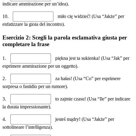
indicare ammirazione per un’idea).
10.
miło cię widzieć! (Usa “Jakże” per
enfatizzare la gioia del incontro).
Esercizio 2: Scegli la parola esclamativa giusta per
completare la frase
1.
piękna jest ta sukienka! (Usa “Jak” per
esprimere ammirazione per un oggetto).
2.
za hałas! (Usa “Co” per esprimere
sorpresa o fastidio per un rumore).
3.
to zajmie czasu! (Usa “Ile” per indicare
la durata impressionante).
4.
jesteś mądry! (Usa “Jakże” per
sottolineare l’intelligenza).