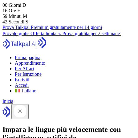
00
Giorni
D
16
Ore
H
59
Minuti
M
41
Secondi
S
Prova Talkpal Premium gratuitamente per 14 giorni
Provalo gratis
Offerta limitata:
Prova gratuita per 2 settimane
Prima pagina
Apprendimento
Per Affari
Per Istruzione
Iscriviti
Accedi
Italiano
Inizia
Impara le lingue più velocemente con
l'intelligenza artificiale