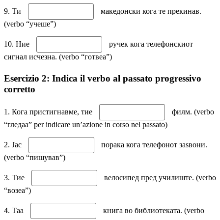
9. Ти
македонски кога те прекинав.
(verbo “учеше”)
10. Ние
ручек кога телефонскиот
сигнал исчезна. (verbo “готвеа”)
Esercizio 2: Indica il verbo al passato progressivo
corretto
1. Кога пристигнавме, тие
филм. (verbo
“гледаа” per indicare un’azione in corso nel passato)
2. Јас
порака кога телефонoт заѕвони.
(verbo “пишував”)
3. Тие
велосипед пред училиште. (verbo
“возеа”)
4. Таа
книга во библиотеката. (verbo