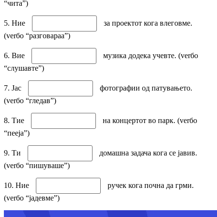
“чита”)
5. Ние
за проектот кога влеговме.
(verбо “разговараа”)
6. Вие
музика додека учевте. (verбо
“слушавте”)
7. Јас
фотографии од патувањето.
(verбо “гледав”)
8. Тие
на концертот во парк. (verбо
“пееја”)
9. Ти
домашна задача кога се јавив.
(verбо “пишуваше”)
10. Ние
ручек кога почна да грми.
(verбо “јадевме”)