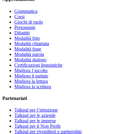
Grammatica
Corsi
Giochi di ruolo
Personaggi
Dibattiti
Modalità foto
Modalità chiamata
Modalità frase
Modalità parola
Modalità dialogo
Certificazioni linguistiche
Migliora l’ascolto
Migliora il parlato
Migliora la lettura
Migliora la scrittura
Partenariati
Talkpal per l’istruzione
Talkpal per le aziende
Talkpal per le imprese
Talkpal per il Non Profit
Talkpal per rivenditori e partnership