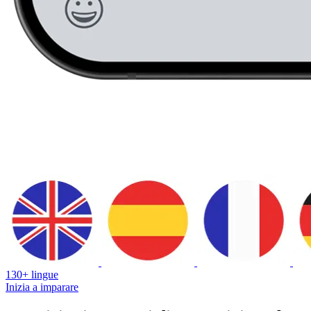
130+ lingue
Inizia a imparare