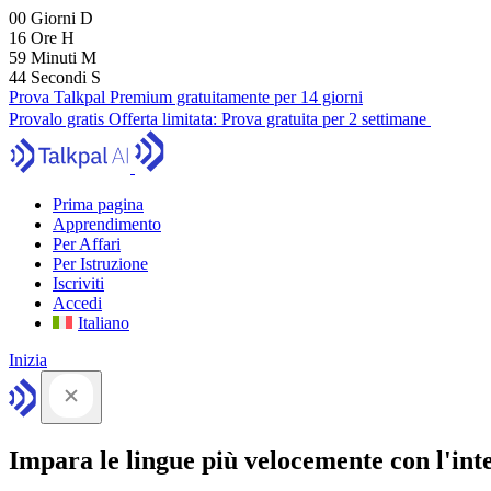
00
Giorni
D
16
Ore
H
59
Minuti
M
43
Secondi
S
Prova Talkpal Premium gratuitamente per 14 giorni
Provalo gratis
Offerta limitata:
Prova gratuita per 2 settimane
Prima pagina
Apprendimento
Per Affari
Per Istruzione
Iscriviti
Accedi
Italiano
Inizia
Impara le lingue più velocemente con l'intel