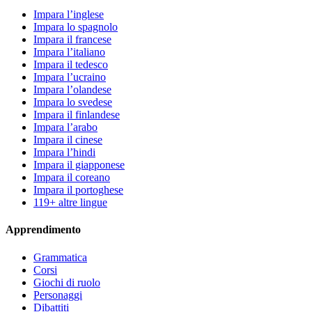
Impara l’inglese
Impara lo spagnolo
Impara il francese
Impara l’italiano
Impara il tedesco
Impara l’ucraino
Impara l’olandese
Impara lo svedese
Impara il finlandese
Impara l’arabo
Impara il cinese
Impara l’hindi
Impara il giapponese
Impara il coreano
Impara il portoghese
119+ altre lingue
Apprendimento
Grammatica
Corsi
Giochi di ruolo
Personaggi
Dibattiti