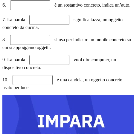
6.
è un sostantivo concreto, indica un’auto.
7. La parola
significa tazza, un oggetto
concreto da cucina.
8.
si usa per indicare un mobile concreto su
cui si appoggiano oggetti.
9. La parola
vuol dire computer, un
dispositivo concreto.
10.
è una candela, un oggetto concreto
usato per luce.