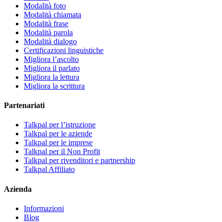
Modalità foto
Modalità chiamata
Modalità frase
Modalità parola
Modalità dialogo
Certificazioni linguistiche
Migliora l’ascolto
Migliora il parlato
Migliora la lettura
Migliora la scrittura
Partenariati
Talkpal per l’istruzione
Talkpal per le aziende
Talkpal per le imprese
Talkpal per il Non Profit
Talkpal per rivenditori e partnership
Talkpal Affiliato
Azienda
Informazioni
Blog