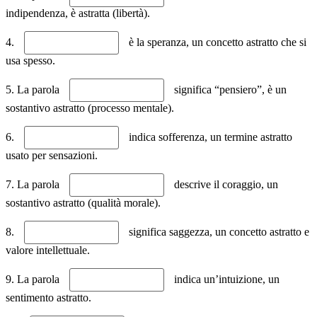
indipendenza, è astratta (libertà).
4.
è la speranza, un concetto astratto che si
usa spesso.
5. La parola
significa “pensiero”, è un
sostantivo astratto (processo mentale).
6.
indica sofferenza, un termine astratto
usato per sensazioni.
7. La parola
descrive il coraggio, un
sostantivo astratto (qualità morale).
8.
significa saggezza, un concetto astratto e
valore intellettuale.
9. La parola
indica un’intuizione, un
sentimento astratto.