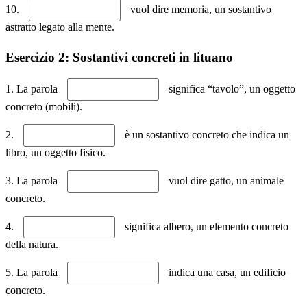
10.
vuol dire memoria, un sostantivo
astratto legato alla mente.
Esercizio 2: Sostantivi concreti in lituano
1. La parola
significa “tavolo”, un oggetto
concreto (mobili).
2.
è un sostantivo concreto che indica un
libro, un oggetto fisico.
3. La parola
vuol dire gatto, un animale
concreto.
4.
significa albero, un elemento concreto
della natura.
5. La parola
indica una casa, un edificio
concreto.