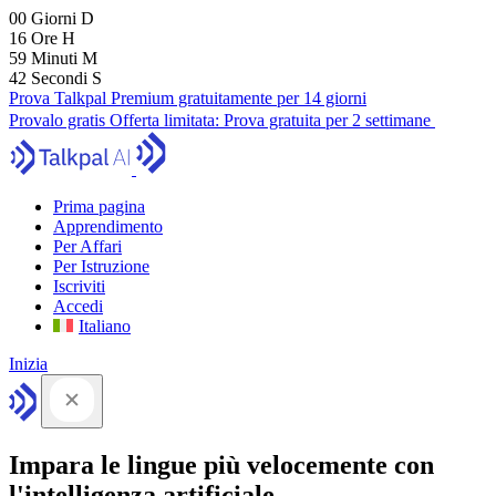
00
Giorni
D
16
Ore
H
59
Minuti
M
41
Secondi
S
Prova Talkpal Premium gratuitamente per 14 giorni
Provalo gratis
Offerta limitata:
Prova gratuita per 2 settimane
Prima pagina
Apprendimento
Per Affari
Per Istruzione
Iscriviti
Accedi
Italiano
Inizia
Impara le lingue più velocemente con
l'intelligenza artificiale