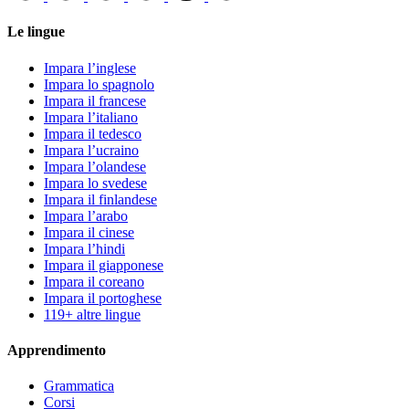
Le lingue
Impara l’inglese
Impara lo spagnolo
Impara il francese
Impara l’italiano
Impara il tedesco
Impara l’ucraino
Impara l’olandese
Impara lo svedese
Impara il finlandese
Impara l’arabo
Impara il cinese
Impara l’hindi
Impara il giapponese
Impara il coreano
Impara il portoghese
119+ altre lingue
Apprendimento
Grammatica
Corsi