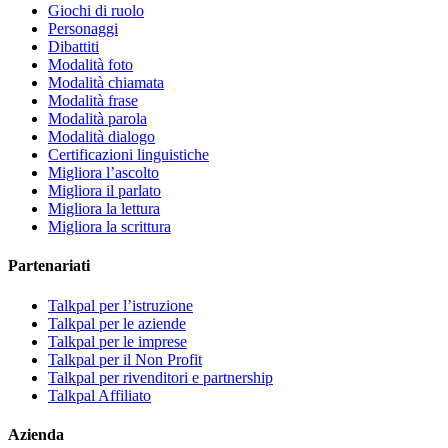
Giochi di ruolo
Personaggi
Dibattiti
Modalità foto
Modalità chiamata
Modalità frase
Modalità parola
Modalità dialogo
Certificazioni linguistiche
Migliora l’ascolto
Migliora il parlato
Migliora la lettura
Migliora la scrittura
Partenariati
Talkpal per l’istruzione
Talkpal per le aziende
Talkpal per le imprese
Talkpal per il Non Profit
Talkpal per rivenditori e partnership
Talkpal Affiliato
Azienda