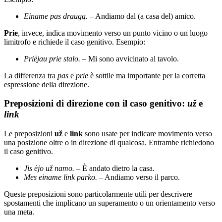
Einame pas draugą.
– Andiamo dal (a casa del) amico.
Prie
, invece, indica movimento verso un punto vicino o un luogo
limitrofo e richiede il caso genitivo. Esempio:
Priėjau prie stalo.
– Mi sono avvicinato al tavolo.
La differenza tra
pas
e
prie
è sottile ma importante per la corretta
espressione della direzione.
Preposizioni di direzione con il caso genitivo:
už
e
link
Le preposizioni
už
e
link
sono usate per indicare movimento verso
una posizione oltre o in direzione di qualcosa. Entrambe richiedono
il caso genitivo.
Jis ėjo už namo.
– È andato dietro la casa.
Mes einame link parko.
– Andiamo verso il parco.
Queste preposizioni sono particolarmente utili per descrivere
spostamenti che implicano un superamento o un orientamento verso
una meta.