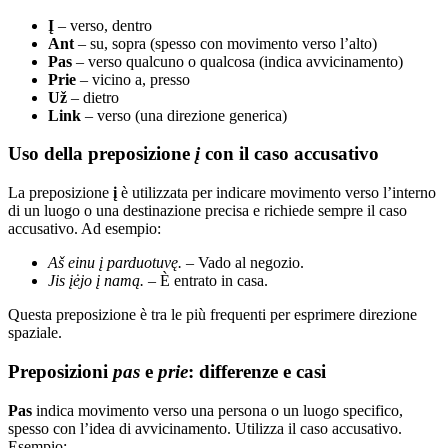
Į
– verso, dentro
Ant
– su, sopra (spesso con movimento verso l’alto)
Pas
– verso qualcuno o qualcosa (indica avvicinamento)
Prie
– vicino a, presso
Už
– dietro
Link
– verso (una direzione generica)
Uso della preposizione
į
con il caso accusativo
La preposizione
į
è utilizzata per indicare movimento verso l’interno
di un luogo o una destinazione precisa e richiede sempre il caso
accusativo. Ad esempio:
Aš einu į parduotuvę.
– Vado al negozio.
Jis įėjo į namą.
– È entrato in casa.
Questa preposizione è tra le più frequenti per esprimere direzione
spaziale.
Preposizioni
pas
e
prie
: differenze e casi
Pas
indica movimento verso una persona o un luogo specifico,
spesso con l’idea di avvicinamento. Utilizza il caso accusativo.
Esempio: