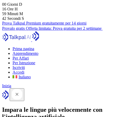
00
Giorni
D
16
Ore
H
59
Minuti
M
41
Secondi
S
Prova Talkpal Premium gratuitamente per 14 giorni
Provalo gratis
Offerta limitata:
Prova gratuita per 2 settimane
Prima pagina
Apprendimento
Per Affari
Per Istruzione
Iscriviti
Accedi
Italiano
Inizia
Impara le lingue più velocemente con
l'intelligenza artificiale