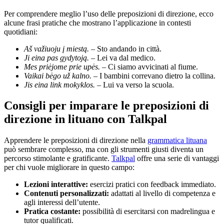
Per comprendere meglio l’uso delle preposizioni di direzione, ecco
alcune frasi pratiche che mostrano l’applicazione in contesti
quotidiani:
Aš važiuoju į miestą.
– Sto andando in città.
Ji eina pas gydytoją.
– Lei va dal medico.
Mes priėjome prie upės.
– Ci siamo avvicinati al fiume.
Vaikai bėgo už kalno.
– I bambini correvano dietro la collina.
Jis eina link mokyklos.
– Lui va verso la scuola.
Consigli per imparare le preposizioni di
direzione in lituano con Talkpal
Apprendere le preposizioni di direzione nella
grammatica lituana
può sembrare complesso, ma con gli strumenti giusti diventa un
percorso stimolante e gratificante.
Talkpal
offre una serie di vantaggi
per chi vuole migliorare in questo campo:
Lezioni interattive:
esercizi pratici con feedback immediato.
Contenuti personalizzati:
adattati al livello di competenza e
agli interessi dell’utente.
Pratica costante:
possibilità di esercitarsi con madrelingua e
tutor qualificati.