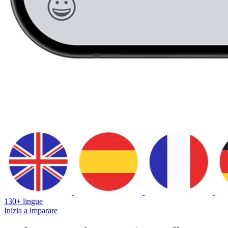
130+ lingue
Inizia a imparare