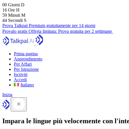
00
Giorni
D
16
Ore
H
59
Minuti
M
43
Secondi
S
Prova Talkpal Premium gratuitamente per 14 giorni
Provalo gratis
Offerta limitata:
Prova gratuita per 2 settimane
Prima pagina
Apprendimento
Per Affari
Per Istruzione
Iscriviti
Accedi
Italiano
Inizia
Impara le lingue più velocemente con l'intel