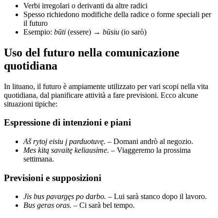
Verbi irregolari o derivanti da altre radici
Spesso richiedono modifiche della radice o forme speciali per
il futuro
Esempio:
būti
(essere) →
būsiu
(io sarò)
Uso del futuro nella comunicazione
quotidiana
In lituano, il futuro è ampiamente utilizzato per vari scopi nella vita
quotidiana, dal pianificare attività a fare previsioni. Ecco alcune
situazioni tipiche:
Espressione di intenzioni e piani
Aš rytoj eisiu į parduotuvę.
– Domani andrò al negozio.
Mes kitą savaitę keliausime.
– Viaggeremo la prossima
settimana.
Previsioni e supposizioni
Jis bus pavargęs po darbo.
– Lui sarà stanco dopo il lavoro.
Bus geras oras.
– Ci sarà bel tempo.