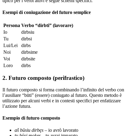
tipico per i verbi attivi e segue schemi specifici.
Esempi di coniugazione del futuro semplice
Persona
Verbo “dirbti” (lavorare)
Io
dirbsiu
Tu
dirbsi
Lui/Lei
dirbs
Noi
dirbsime
Voi
dirbsite
Loro
dirbs
2. Futuro composto (perifrastico)
Il futuro composto si forma combinando l’infinito del verbo con
l’ausiliare “būti” (essere) coniugato al futuro. Questo metodo è
utilizzato per alcuni verbi e in contesti specifici per enfatizzare
l’azione futura.
Esempio di futuro composto
aš būsiu dirbęs
– io avrò lavorato
tu būsi mokęs
– tu avrai imparato