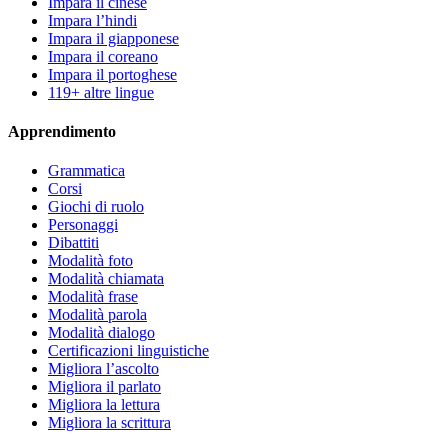
Impara il cinese
Impara l’hindi
Impara il giapponese
Impara il coreano
Impara il portoghese
119+ altre lingue
Apprendimento
Grammatica
Corsi
Giochi di ruolo
Personaggi
Dibattiti
Modalità foto
Modalità chiamata
Modalità frase
Modalità parola
Modalità dialogo
Certificazioni linguistiche
Migliora l’ascolto
Migliora il parlato
Migliora la lettura
Migliora la scrittura