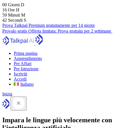
00
Giorni
D
16
Ore
H
59
Minuti
M
41
Secondi
S
Prova Talkpal Premium gratuitamente per 14 giorni
Provalo gratis
Offerta limitata:
Prova gratuita per 2 settimane
Prima pagina
Apprendimento
Per Affari
Per Istruzione
Iscriviti
Accedi
Italiano
Inizia
Impara le lingue più velocemente con
l'intelligenza artificiale