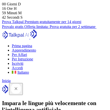
00
Giorni
D
16
Ore
H
59
Minuti
M
41
Secondi
S
Prova Talkpal Premium gratuitamente per 14 giorni
Provalo gratis
Offerta limitata:
Prova gratuita per 2 settimane
Prima pagina
Apprendimento
Per Affari
Per Istruzione
Iscriviti
Accedi
Italiano
Inizia
Impara le lingue più velocemente con
l'intelligenza artificiale