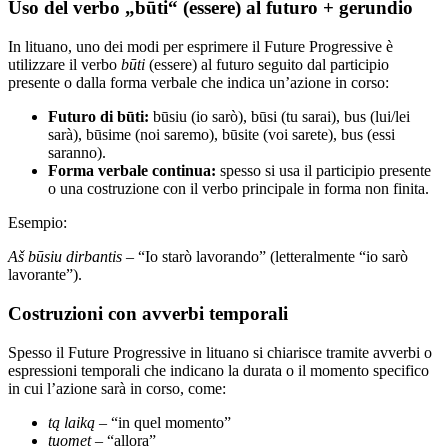
Uso del verbo „būti“ (essere) al futuro + gerundio
In lituano, uno dei modi per esprimere il Future Progressive è
utilizzare il verbo
būti
(essere) al futuro seguito dal participio
presente o dalla forma verbale che indica un’azione in corso:
Futuro di būti:
būsiu (io sarò), būsi (tu sarai), bus (lui/lei
sarà), būsime (noi saremo), būsite (voi sarete), bus (essi
saranno).
Forma verbale continua:
spesso si usa il participio presente
o una costruzione con il verbo principale in forma non finita.
Esempio:
Aš būsiu dirbantis
– “Io starò lavorando” (letteralmente “io sarò
lavorante”).
Costruzioni con avverbi temporali
Spesso il Future Progressive in lituano si chiarisce tramite avverbi o
espressioni temporali che indicano la durata o il momento specifico
in cui l’azione sarà in corso, come:
tą laiką
– “in quel momento”
tuomet
– “allora”