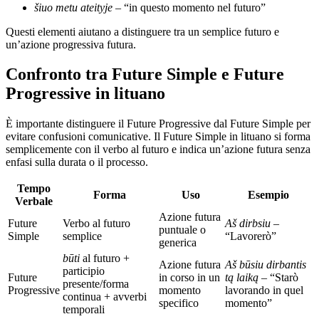
šiuo metu ateityje
– “in questo momento nel futuro”
Questi elementi aiutano a distinguere tra un semplice futuro e
un’azione progressiva futura.
Confronto tra Future Simple e Future
Progressive in lituano
È importante distinguere il Future Progressive dal Future Simple per
evitare confusioni comunicative. Il Future Simple in lituano si forma
semplicemente con il verbo al futuro e indica un’azione futura senza
enfasi sulla durata o il processo.
Tempo
Forma
Uso
Esempio
Verbale
Azione futura
Future
Verbo al futuro
Aš dirbsiu
–
puntuale o
Simple
semplice
“Lavorerò”
generica
būti
al futuro +
Azione futura
Aš būsiu dirbantis
participio
Future
in corso in un
tą laiką
– “Starò
presente/forma
Progressive
momento
lavorando in quel
continua + avverbi
specifico
momento”
temporali