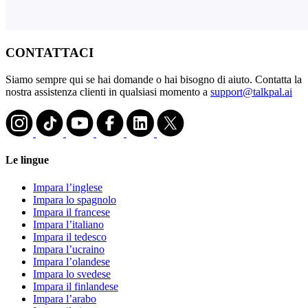
CONTATTACI
Siamo sempre qui se hai domande o hai bisogno di aiuto. Contatta la
nostra assistenza clienti in qualsiasi momento a
support@talkpal.ai
Le lingue
Impara l’inglese
Impara lo spagnolo
Impara il francese
Impara l’italiano
Impara il tedesco
Impara l’ucraino
Impara l’olandese
Impara lo svedese
Impara il finlandese
Impara l’arabo