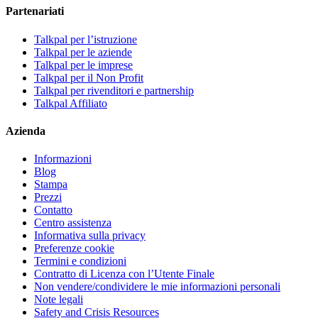
Partenariati
Talkpal per l’istruzione
Talkpal per le aziende
Talkpal per le imprese
Talkpal per il Non Profit
Talkpal per rivenditori e partnership
Talkpal Affiliato
Azienda
Informazioni
Blog
Stampa
Prezzi
Contatto
Centro assistenza
Informativa sulla privacy
Preferenze cookie
Termini e condizioni
Contratto di Licenza con l’Utente Finale
Non vendere/condividere le mie informazioni personali
Note legali
Safety and Crisis Resources