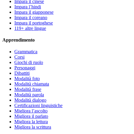
Impara il cinese
Impara l’hindi
Impara il giapponese
Impara il coreano
Impara il portoghese
119+ altre lingue
Apprendimento
Grammatica
Corsi
Giochi di ruolo
Personaggi
Dibattiti
Modalità foto
Modalità chiamata
Modalità frase
Modalità parola
Modalità dialogo
Certificazioni linguistiche
Migliora l’ascolto
Migliora il parlato
Migliora la lettura
Migliora la scrittura