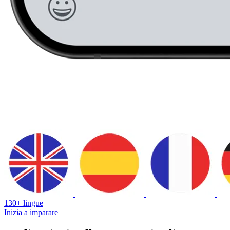
130+ lingue
Inizia a imparare