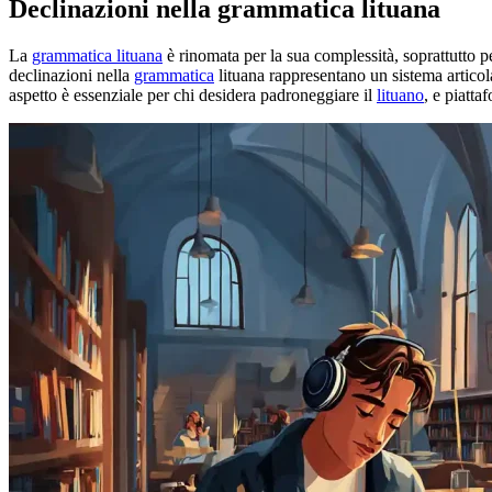
Declinazioni nella grammatica lituana
La
grammatica lituana
è rinomata per la sua complessità, soprattutto 
declinazioni nella
grammatica
lituana rappresentano un sistema articol
aspetto è essenziale per chi desidera padroneggiare il
lituano
, e piatt