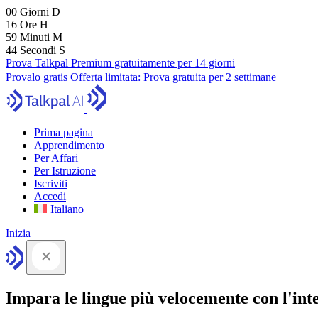
00
Giorni
D
16
Ore
H
59
Minuti
M
43
Secondi
S
Prova Talkpal Premium gratuitamente per 14 giorni
Provalo gratis
Offerta limitata:
Prova gratuita per 2 settimane
Prima pagina
Apprendimento
Per Affari
Per Istruzione
Iscriviti
Accedi
Italiano
Inizia
Impara le lingue più velocemente con l'intel