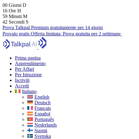
00
Giorni
D
16
Ore
H
59
Minuti
M
40
Secondi
S
Prova Talkpal Premium gratuitamente per 14 giorni
Provalo gratis
Offerta limitata:
Prova gratuita per 2 settimane
Prima pagina
Apprendimento
Per Affari
Per Istruzione
Iscriviti
Accedi
Italiano
English
Deutsch
Français
Español
Português
Nederlands
Suomi
Svenska