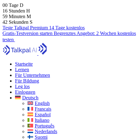
00
Tage
D
16
Stunden
H
59
Minuten
M
40
Sekunden
S
Teste Talkpal Premium 14 Tage kostenlos
Gratis-Testversion starten
Begrenztes Angebot:
2 Wochen kostenlos
testen
Startseite
Lernen
Für Unternehmen
Für Bildung
Leg los
Einloggen
Deutsch
English
Français
Español
Italiano
Português
Nederlands
Suomi