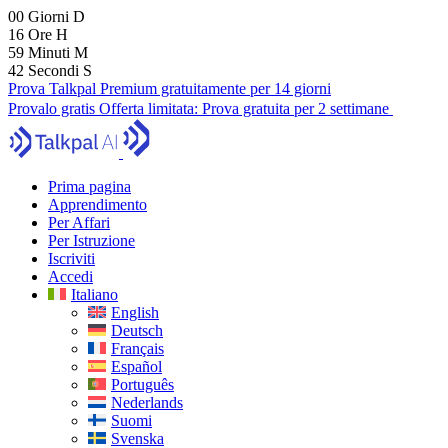
00
Giorni
D
16
Ore
H
59
Minuti
M
41
Secondi
S
Prova Talkpal Premium gratuitamente per 14 giorni
Provalo gratis
Offerta limitata:
Prova gratuita per 2 settimane
Prima pagina
Apprendimento
Per Affari
Per Istruzione
Iscriviti
Accedi
Italiano
English
Deutsch
Français
Español
Português
Nederlands
Suomi
Svenska