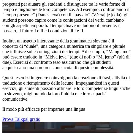
progettati per aiutare gli studenti a distinguere tra le varie forme di
tempo e migliorare le loro competenze. Ad esempio, confrontando il
“tempo presente” (Danes jeva) con il “passato” (Včeraj je jedla), gli
studenti possono capire come le coniugazioni dei verbi cambiano
con gli aspetti temporali. I tempi chiave includono il presente, il
passato, il futuro I e II e i condizionali I e II.
Inoltre, un aspetto interessante della grammatica slovena è il
concetto di “duale”, una categoria numerica tra singolare e plurale
che influisce sulle coniugazioni dei tempi. Ad esempio, “Mangiamo”
può essere tradotto in “Midva jeva” (due di noi) o “Mi jemo” (più di
due). Esercizi di confronto teso assicurano che gli studenti
acquisiscano una comprensione acuta di queste complessità.
Questi esercizi in genere coinvolgono la creazione di frasi, attività di
traduzione e riempimento delle lacune. Impegnandosi in questi
esercizi, gli studenti possono affinare le loro competenze linguistiche
in sloveno, migliorando la loro fluidità e le loro capacità
comunicative.
Il modo più efficace per imparare una lingua
Prova Talkpal gratis