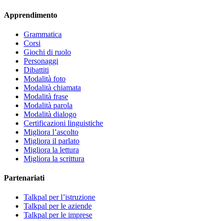
Apprendimento
Grammatica
Corsi
Giochi di ruolo
Personaggi
Dibattiti
Modalità foto
Modalità chiamata
Modalità frase
Modalità parola
Modalità dialogo
Certificazioni linguistiche
Migliora l’ascolto
Migliora il parlato
Migliora la lettura
Migliora la scrittura
Partenariati
Talkpal per l’istruzione
Talkpal per le aziende
Talkpal per le imprese