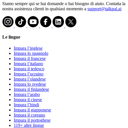
Siamo sempre qui se hai domande o hai bisogno di aiuto. Contatta la
nostra assistenza clienti in qualsiasi momento a
support@talkpal.ai
Le lingue
Impara l’inglese
Impara lo spagnolo
Impara il francese
Impara l’italiano
Impara il tedesco
Impara l’ucraino
Impara l’olandese
Impara lo svedese
Impara il finlandese
Impara l’arabo
Impara il cinese
Impara l’hindi
Impara il giapponese
Impara il coreano
Impara il portoghese
119+ altre lingue