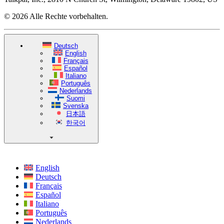
© 2026 Alle Rechte vorbehalten.
Deutsch
English
Français
Español
Italiano
Português
Nederlands
Suomi
Svenska
日本語
한국어
English
Deutsch
Français
Español
Italiano
Português
Nederlands