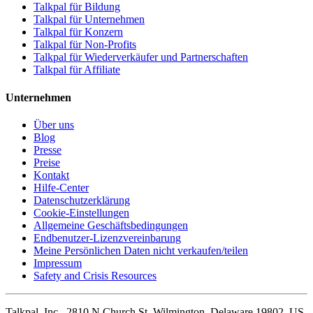
Talkpal für Bildung
Talkpal für Unternehmen
Talkpal für Konzern
Talkpal für Non-Profits
Talkpal für Wiederverkäufer und Partnerschaften
Talkpal für Affiliate
Unternehmen
Über uns
Blog
Presse
Preise
Kontakt
Hilfe-Center
Datenschutzerklärung
Cookie-Einstellungen
Allgemeine Geschäftsbedingungen
Endbenutzer-Lizenzvereinbarung
Meine Persönlichen Daten nicht verkaufen/teilen
Impressum
Safety and Crisis Resources
Talkpal, Inc., 2810 N Church St, Wilmington, Delaware 19802, US