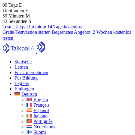
00
Tage
D
16
Stunden
H
59
Minuten
M
41
Sekunden
S
Teste Talkpal Premium 14 Tage kostenlos
Gratis-Testversion starten
Begrenztes Angebot:
2 Wochen kostenlos
testen
Startseite
Lernen
Für Unternehmen
Für Bildung
Leg los
Einloggen
Deutsch
English
Français
Español
Italiano
Português
Nederlands
Suomi