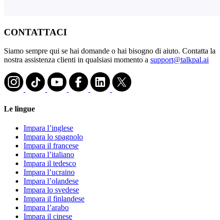
CONTATTACI
Siamo sempre qui se hai domande o hai bisogno di aiuto. Contatta la
nostra assistenza clienti in qualsiasi momento a
support@talkpal.ai
Le lingue
Impara l’inglese
Impara lo spagnolo
Impara il francese
Impara l’italiano
Impara il tedesco
Impara l’ucraino
Impara l’olandese
Impara lo svedese
Impara il finlandese
Impara l’arabo
Impara il cinese