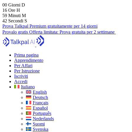
00
Giorni
D
16
Ore
H
59
Minuti
M
41
Secondi
S
Prova Talkpal Premium gratuitamente per 14 giorni
Provalo gratis
Offerta limitata:
Prova gratuita per 2 settimane
Prima pagina
Apprendimento
Per Affari
Per Istruzione
Iscriviti
Accedi
Italiano
English
Deutsch
Français
Español
Português
Nederlands
Suomi
Svenska