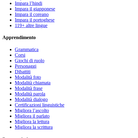
Impara l’hindi
Impara il giapponese
Impara il coreano
Impara il portoghese
119+ altre lingue
Apprendimento
Grammatica
Corsi
Giochi di ruolo
Personaggi
Dibattiti
Modalità foto
Modalità chiamata
Modalità frase
Modalità parola
Modalità dialogo
Certificazioni linguistiche
Migliora l’ascolto
Migliora il parlato
Migliora la lettura
Migliora la scrittura