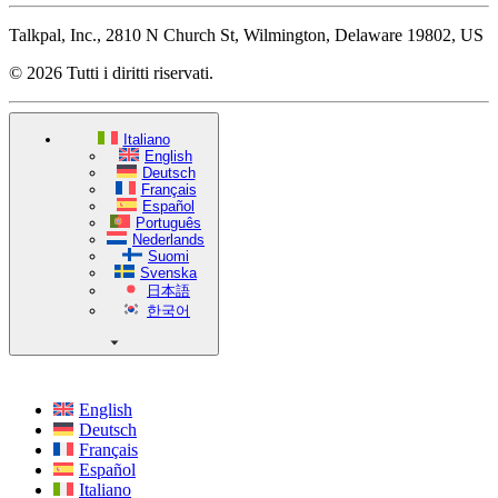
Talkpal, Inc., 2810 N Church St, Wilmington, Delaware 19802, US
© 2026 Tutti i diritti riservati.
Italiano
English
Deutsch
Français
Español
Português
Nederlands
Suomi
Svenska
日本語
한국어
English
Deutsch
Français
Español
Italiano