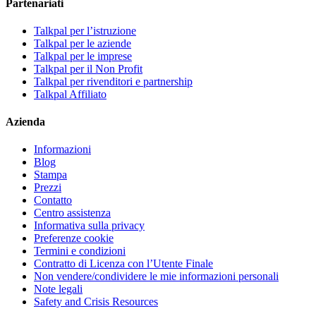
Partenariati
Talkpal per l’istruzione
Talkpal per le aziende
Talkpal per le imprese
Talkpal per il Non Profit
Talkpal per rivenditori e partnership
Talkpal Affiliato
Azienda
Informazioni
Blog
Stampa
Prezzi
Contatto
Centro assistenza
Informativa sulla privacy
Preferenze cookie
Termini e condizioni
Contratto di Licenza con l’Utente Finale
Non vendere/condividere le mie informazioni personali
Note legali
Safety and Crisis Resources