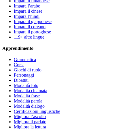
Impara il finlandese
Impara l’arabo
Impara il cinese
Impara l’hindi
Impara il giapponese
Impara il coreano
Impara il portoghese
119+ altre lingue
Apprendimento
Grammatica
Corsi
Giochi di ruolo
Personaggi
Dibattiti
Modalità foto
Modalità chiamata
Modalità frase
Modalità parola
Modalità dialogo
Certificazioni linguistiche
Migliora l’ascolto
Migliora il parlato
Migliora la lettura