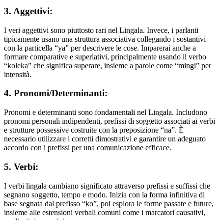
3. Aggettivi:
I veri aggettivi sono piuttosto rari nel Lingala. Invece, i parlanti
tipicamente usano una struttura associativa collegando i sostantivi
con la particella “ya” per descrivere le cose. Imparerai anche a
formare comparative e superlativi, principalmente usando il verbo
“koleka” che significa superare, insieme a parole come “mingi” per
intensità.
4. Pronomi/Determinanti:
Pronomi e determinanti sono fondamentali nel Lingala. Includono
pronomi personali indipendenti, prefissi di soggetto associati ai verbi
e strutture possessive costruite con la preposizione “na”. È
necessario utilizzare i corretti dimostrativi e garantire un adeguato
accordo con i prefissi per una comunicazione efficace.
5. Verbi:
I verbi lingala cambiano significato attraverso prefissi e suffissi che
segnano soggetto, tempo e modo. Inizia con la forma infinitiva di
base segnata dal prefisso “ko”, poi esplora le forme passate e future,
insieme alle estensioni verbali comuni come i marcatori causativi,