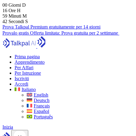
00
Giorni
D
16
Ore
H
59
Minuti
M
41
Secondi
S
Prova Talkpal Premium gratuitamente per 14 giorni
Provalo gratis
Offerta limitata:
Prova gratuita per 2 settimane
Prima pagina
Apprendimento
Per Affari
Per Istruzione
Iscriviti
Accedi
Italiano
English
Deutsch
Français
Español
Português
Inizia