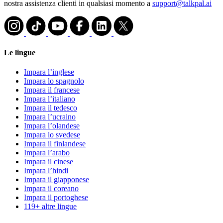
nostra assistenza clienti in qualsiasi momento a
support@talkpal.ai
Le lingue
Impara l’inglese
Impara lo spagnolo
Impara il francese
Impara l’italiano
Impara il tedesco
Impara l’ucraino
Impara l’olandese
Impara lo svedese
Impara il finlandese
Impara l’arabo
Impara il cinese
Impara l’hindi
Impara il giapponese
Impara il coreano
Impara il portoghese
119+ altre lingue