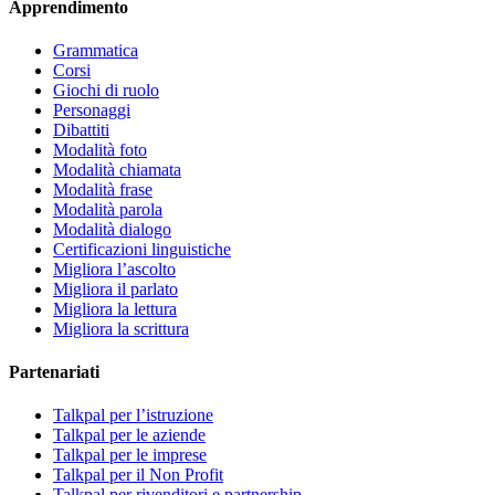
Apprendimento
Grammatica
Corsi
Giochi di ruolo
Personaggi
Dibattiti
Modalità foto
Modalità chiamata
Modalità frase
Modalità parola
Modalità dialogo
Certificazioni linguistiche
Migliora l’ascolto
Migliora il parlato
Migliora la lettura
Migliora la scrittura
Partenariati
Talkpal per l’istruzione
Talkpal per le aziende
Talkpal per le imprese
Talkpal per il Non Profit
Talkpal per rivenditori e partnership