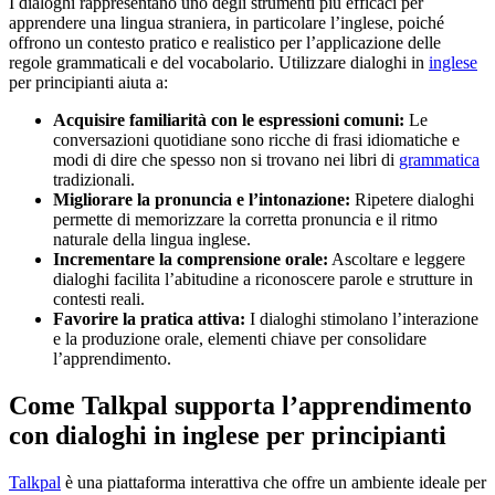
I dialoghi rappresentano uno degli strumenti più efficaci per
apprendere una lingua straniera, in particolare l’inglese, poiché
offrono un contesto pratico e realistico per l’applicazione delle
regole grammaticali e del vocabolario. Utilizzare dialoghi in
inglese
per principianti aiuta a:
Acquisire familiarità con le espressioni comuni:
Le
conversazioni quotidiane sono ricche di frasi idiomatiche e
modi di dire che spesso non si trovano nei libri di
grammatica
tradizionali.
Migliorare la pronuncia e l’intonazione:
Ripetere dialoghi
permette di memorizzare la corretta pronuncia e il ritmo
naturale della lingua inglese.
Incrementare la comprensione orale:
Ascoltare e leggere
dialoghi facilita l’abitudine a riconoscere parole e strutture in
contesti reali.
Favorire la pratica attiva:
I dialoghi stimolano l’interazione
e la produzione orale, elementi chiave per consolidare
l’apprendimento.
Come Talkpal supporta l’apprendimento
con dialoghi in inglese per principianti
Talkpal
è una piattaforma interattiva che offre un ambiente ideale per