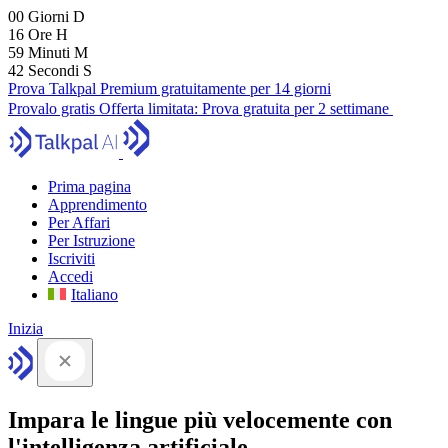
00
Giorni
D
16
Ore
H
59
Minuti
M
41
Secondi
S
Prova Talkpal Premium gratuitamente per 14 giorni
Provalo gratis
Offerta limitata:
Prova gratuita per 2 settimane
Prima pagina
Apprendimento
Per Affari
Per Istruzione
Iscriviti
Accedi
Italiano
Inizia
Impara le lingue più velocemente con
l'intelligenza artificiale