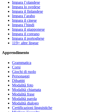
Impara l’olandese
Impara lo svedese
Impara il finlandese
Impara l’arabo
Impara il cinese
Impara l’hindi
Impara il giapponese
Impara il coreano
Impara il portoghese
119+ altre lingue
Apprendimento
Grammatica
Corsi
Giochi di ruolo
Personaggi
Dibattiti
Modalità foto
Modalità chiamata
Modalità frase
Modalità parola
Modalità dialogo
Certificazioni linguistiche