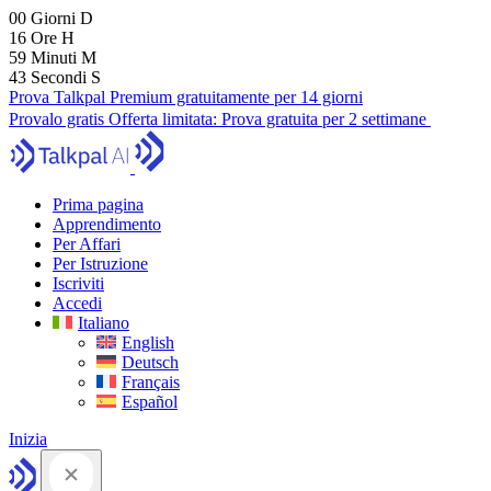
00
Giorni
D
16
Ore
H
59
Minuti
M
42
Secondi
S
Prova Talkpal Premium gratuitamente per 14 giorni
Provalo gratis
Offerta limitata:
Prova gratuita per 2 settimane
Prima pagina
Apprendimento
Per Affari
Per Istruzione
Iscriviti
Accedi
Italiano
English
Deutsch
Français
Español
Inizia