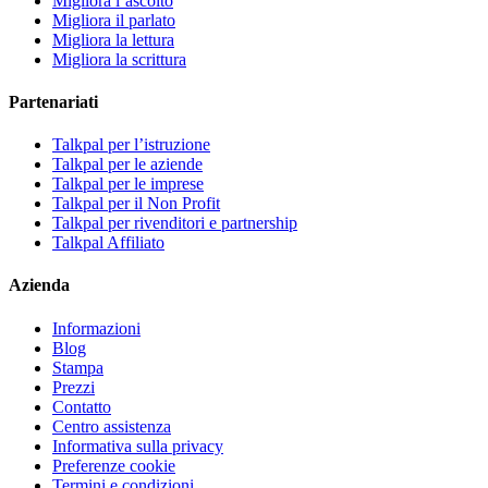
Migliora l’ascolto
Migliora il parlato
Migliora la lettura
Migliora la scrittura
Partenariati
Talkpal per l’istruzione
Talkpal per le aziende
Talkpal per le imprese
Talkpal per il Non Profit
Talkpal per rivenditori e partnership
Talkpal Affiliato
Azienda
Informazioni
Blog
Stampa
Prezzi
Contatto
Centro assistenza
Informativa sulla privacy
Preferenze cookie
Termini e condizioni